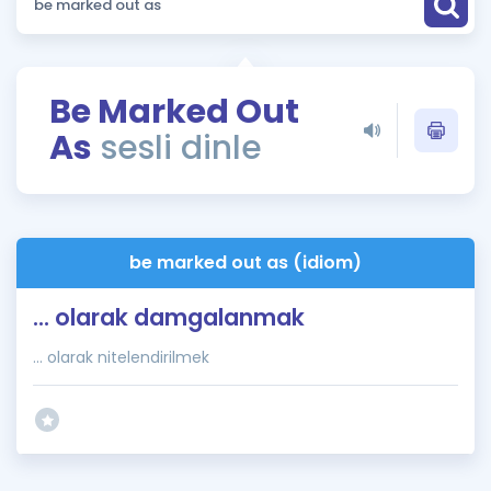
Puan Hesaplama
Rehberlik Aracı
Be Marked Out
ÖSYM Sınav Takvimi
As
sesli dinle
Kampanyalar
Blog
be marked out as (idiom)
İngilizce Gramer
... olarak damgalanmak
... olarak nitelendirilmek