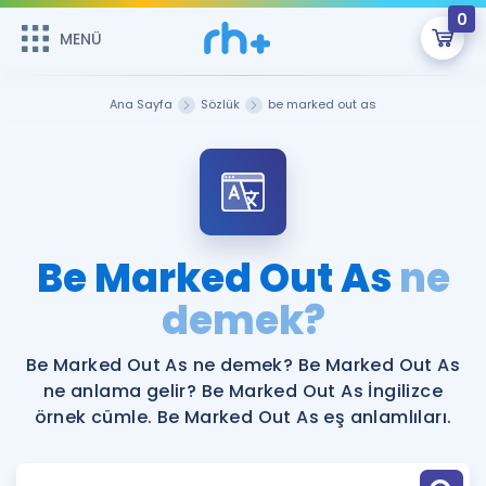
0
MENÜ
MENÜ
Üye Girişi
Ana Sayfa
Sözlük
be marked out as
Online Dersler
Sepetin Şu An Boş.
Çalışma Paketleri
Remzi Hoca ile seni sınava hazırlayacak onlarca eğitim seni
bekliyor!
Kitaplar ve Kaynaklar
GİRİŞ YAP
Be Marked Out As
ne
Katılımcı Görüşleri
demek?
Şifremi Hatırlamıyorum
ÜYE DEĞİLİM
Faydalı Araçlar
Be Marked Out As ne demek? Be Marked Out As
ne anlama gelir? Be Marked Out As İngilizce
Ücretsiz Kaynaklar
Blog
İngilizce Gramer
örnek cümle. Be Marked Out As eş anlamlıları.
Hakkımızda
Kariyer
Sözlük
Soru & Cevap
İletişim