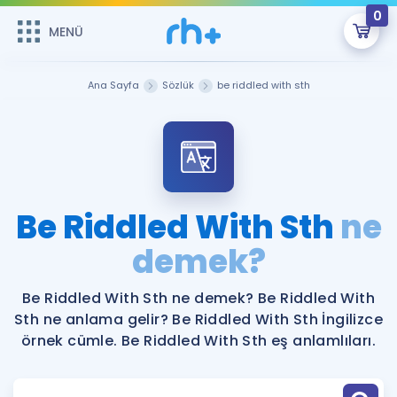
0
MENÜ
MENÜ
Üye Girişi
Ana Sayfa
Sözlük
be riddled with sth
Online Dersler
Sepetin Şu An Boş.
Çalışma Paketleri
Remzi Hoca ile seni sınava hazırlayacak onlarca eğitim seni
bekliyor!
Kitaplar ve Kaynaklar
GİRİŞ YAP
Be Riddled With Sth
ne
Katılımcı Görüşleri
demek?
Şifremi Hatırlamıyorum
ÜYE DEĞİLİM
Faydalı Araçlar
Be Riddled With Sth ne demek? Be Riddled With
Sth ne anlama gelir? Be Riddled With Sth İngilizce
Ücretsiz Kaynaklar
Blog
İngilizce Gramer
örnek cümle. Be Riddled With Sth eş anlamlıları.
Hakkımızda
Kariyer
Sözlük
Soru & Cevap
İletişim