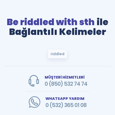
Be riddled with sth
ile
Bağlantılı Kelimeler
riddled
MÜŞTERİ HİZMETLERİ
0 (850) 532 74 74
WHATSAPP YARDIM
0 (532) 365 01 08