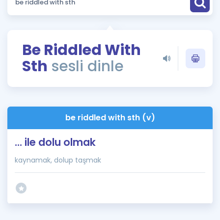
Puan Hesaplama
Rehberlik Aracı
Be Riddled With
ÖSYM Sınav Takvimi
Sth
sesli dinle
Kampanyalar
Blog
be riddled with sth (v)
İngilizce Gramer
... ile dolu olmak
kaynamak, dolup taşmak