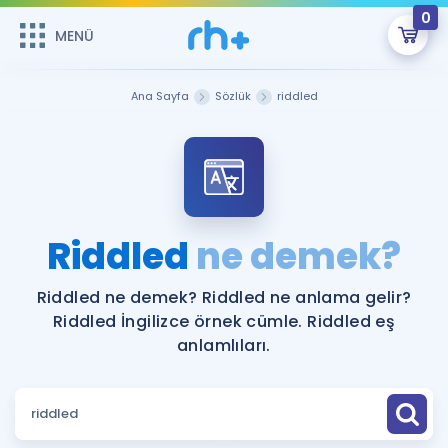
0
MENÜ
MENÜ
Üye Girişi
Ana Sayfa
Sözlük
riddled
Online Dersler
Sepetin Şu An Boş.
Çalışma Paketleri
Remzi Hoca ile seni sınava hazırlayacak onlarca eğitim seni
bekliyor!
Kitaplar ve Kaynaklar
GİRİŞ YAP
Riddled
ne demek?
Katılımcı Görüşleri
Şifremi Hatırlamıyorum
Riddled ne demek? Riddled ne anlama gelir?
Riddled İngilizce örnek cümle. Riddled eş
ÜYE DEĞİLİM
Faydalı Araçlar
anlamlıları.
Ücretsiz Kaynaklar
Blog
İngilizce Gramer
Hakkımızda
Kariyer
Sözlük
Soru & Cevap
İletişim