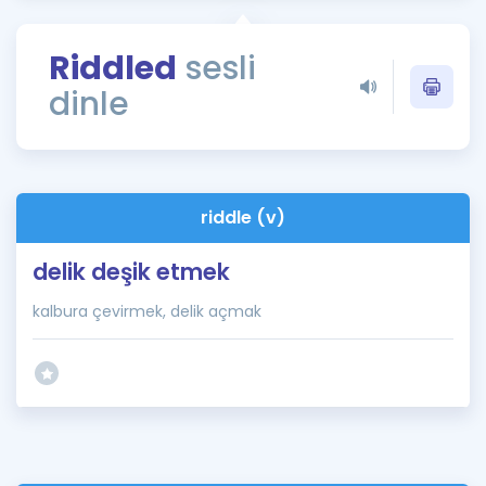
Puan Hesaplama
Riddled
sesli
Rehberlik Aracı
dinle
ÖSYM Sınav Takvimi
Kampanyalar
Blog
riddle (v)
İngilizce Gramer
delik deşik etmek
kalbura çevirmek, delik açmak