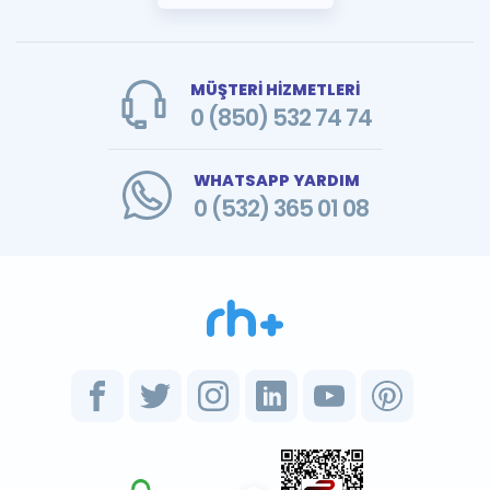
MÜŞTERİ HİZMETLERİ
0 (850) 532 74 74
WHATSAPP YARDIM
0 (532) 365 01 08