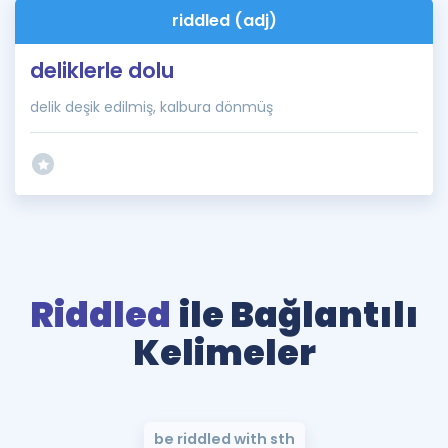
riddled (adj)
deliklerle dolu
delik deşik edilmiş, kalbura dönmüş
Riddled
ile Bağlantılı
Kelimeler
be riddled with sth