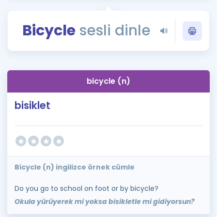
Puan Hesaplama
Bicycle
sesli dinle
Rehberlik Aracı
ÖSYM Sınav Takvimi
Kampanyalar
bicycle (n)
Blog
bisiklet
İngilizce Gramer
Bicycle (n) ingilizce örnek cümle
Do you go to school on foot or by bicycle?
Okula yürüyerek mi yoksa bisikletle mi gidiyorsun?