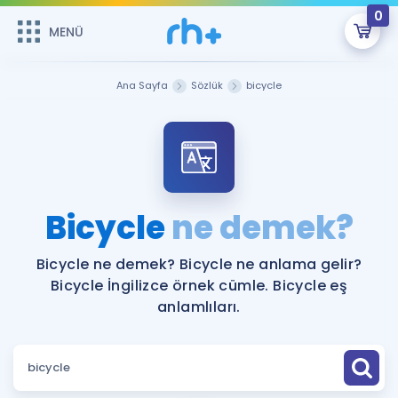
0
MENÜ
MENÜ
Üye Girişi
Ana Sayfa
Sözlük
bicycle
Online Dersler
Sepetin Şu An Boş.
Çalışma Paketleri
Remzi Hoca ile seni sınava hazırlayacak onlarca eğitim seni
bekliyor!
Kitaplar ve Kaynaklar
GİRİŞ YAP
Bicycle
ne demek?
Katılımcı Görüşleri
Şifremi Hatırlamıyorum
Bicycle ne demek? Bicycle ne anlama gelir?
Bicycle İngilizce örnek cümle. Bicycle eş
ÜYE DEĞİLİM
Faydalı Araçlar
anlamlıları.
Ücretsiz Kaynaklar
Blog
İngilizce Gramer
Hakkımızda
Kariyer
Sözlük
Soru & Cevap
İletişim