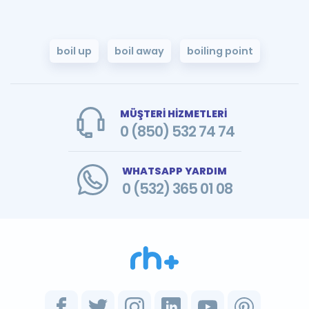
boil up
boil away
boiling point
MÜŞTERİ HİZMETLERİ
0 (850) 532 74 74
WHATSAPP YARDIM
0 (532) 365 01 08