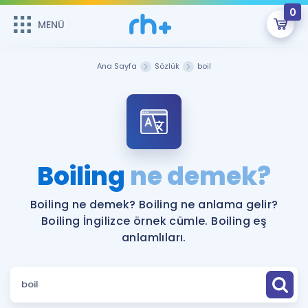
0
MENÜ
MENÜ
Üye Girişi
Ana Sayfa
Sözlük
boil
Online Dersler
Sepetin Şu An Boş.
Çalışma Paketleri
Remzi Hoca ile seni sınava hazırlayacak onlarca eğitim seni
bekliyor!
Kitaplar ve Kaynaklar
GİRİŞ YAP
Boiling
ne demek?
Katılımcı Görüşleri
Şifremi Hatırlamıyorum
Boiling ne demek? Boiling ne anlama gelir?
Boiling İngilizce örnek cümle. Boiling eş
ÜYE DEĞİLİM
Faydalı Araçlar
anlamlıları.
Ücretsiz Kaynaklar
Blog
İngilizce Gramer
Hakkımızda
Kariyer
Sözlük
Soru & Cevap
İletişim