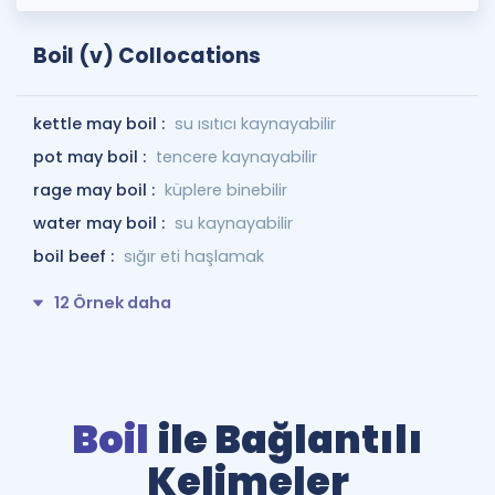
Boil (v) Collocations
kettle may boil :
su ısıtıcı kaynayabilir
pot may boil :
tencere kaynayabilir
rage may boil :
küplere binebilir
water may boil :
su kaynayabilir
boil beef :
sığır eti haşlamak
12 Örnek daha
Boil
ile Bağlantılı
Kelimeler