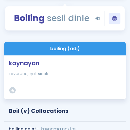
Puan Hesaplama
Boiling
sesli dinle
Rehberlik Aracı
ÖSYM Sınav Takvimi
Kampanyalar
boiling (adj)
Blog
kaynayan
İngilizce Gramer
kavurucu, çok sıcak
Boil (v) Collocations
boiling point :
kaynama noktası