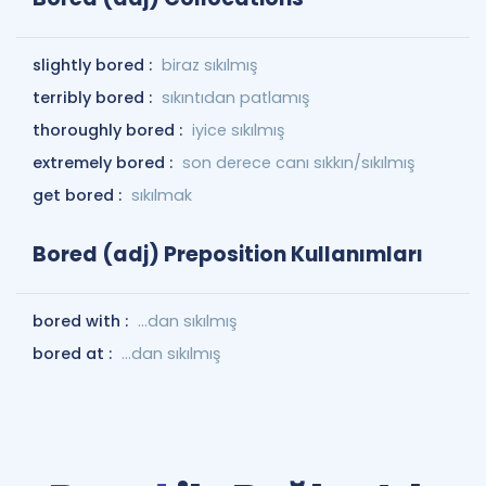
slightly bored :
biraz sıkılmış
terribly bored :
sıkıntıdan patlamış
thoroughly bored :
iyice sıkılmış
extremely bored :
son derece canı sıkkın/sıkılmış
get bored :
sıkılmak
Bored (adj) Preposition Kullanımları
bored with :
...dan sıkılmış
bored at :
...dan sıkılmış