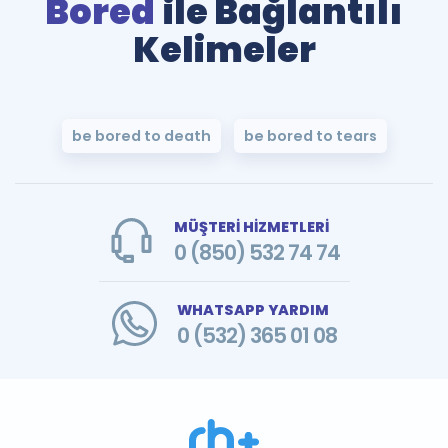
Bored
ile Bağlantılı
Kelimeler
be bored to death
be bored to tears
MÜŞTERİ HİZMETLERİ
0 (850) 532 74 74
WHATSAPP YARDIM
0 (532) 365 01 08