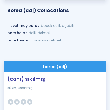
Bored (adj) Collocations
insect may bore :
böcek delik açabilir
bore hole :
delik delmek
bore tunnel :
tünel inşa etmek
bored (adj)
(canı) sıkılmış
sıkkın, usanmış