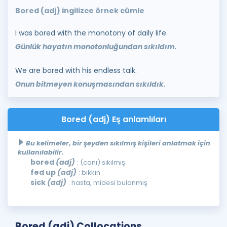
Bored (adj) ingilizce örnek cümle
I was bored with the monotony of daily life.
Günlük hayatın monotonluğundan sıkıldım.
We are bored with his endless talk.
Onun bitmeyen konuşmasından sıkıldık.
Bored (adj) Eş anlamlıları
Bu kelimeler, bir şeyden sıkılmış kişileri anlatmak için
kullanılabilir.
bored
(adj)
: (canı) sıkılmış
fed up
(adj)
: bıkkın
sick
(adj)
: hasta, midesi bulanmış
Bored (adj) Collocations