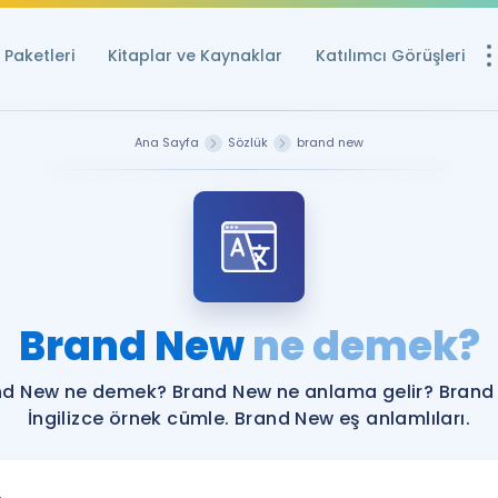
Paketleri
Kitaplar ve Kaynaklar
Katılımcı Görüşleri
Ücretsiz Kayna
Ana Sayfa
Sözlük
brand new
YDS ve YÖKDİL içi
Sözlük
İngilizce Sınavları
Puan Hesapla
Brand New
ne demek?
YDS ve YÖKDİL P
Remz
Rehberlik Aracı
nd New ne demek? Brand New ne anlama gelir? Brand
YDS ve YÖKDİL'e H
İngilizce örnek cümle. Brand New eş anlamlıları.
ÖSYM Sınav Ta
Tüm ÖSYM Sınavl