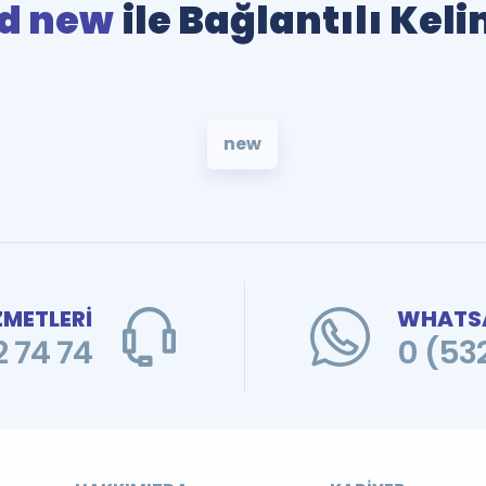
d new
ile Bağlantılı Kel
new
ZMETLERİ
WHATSA
 74 74
0 (53