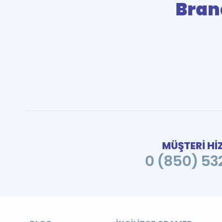
Bran
MÜŞTERİ Hİ
0 (850) 532