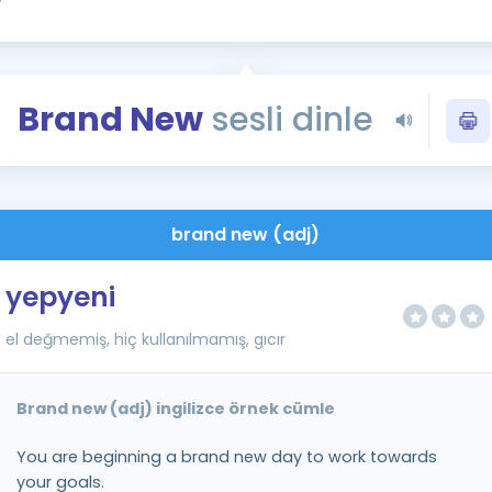
Kampanyalar
Eğitim ve Kitaplar
Blog
Brand New
sesli dinle
YDS - YÖKDİL Tüm S
İngilizce Gram
İngilizce Gramer
brand new (adj)
yepyeni
el değmemiş, hiç kullanılmamış, gıcır
Brand new (adj) ingilizce örnek cümle
You are beginning a brand new day to work towards
your goals.