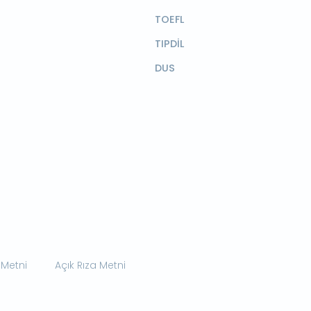
TOEFL
TIPDİL
DUS
 Metni
Açık Rıza Metni