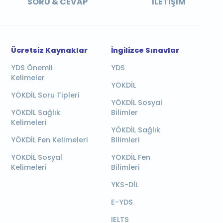
SORU & CEVAP
İLETIŞIM
Ücretsiz Kaynaklar
İngilizce Sınavlar
YDS Önemli
YDS
Kelimeler
YÖKDİL
YÖKDİL Soru Tipleri
YÖKDİL Sosyal
YÖKDİL Sağlık
Bilimler
Kelimeleri
YÖKDİL Sağlık
YÖKDİL Fen Kelimeleri
Bilimleri
YÖKDİL Sosyal
YÖKDİL Fen
Kelimeleri
Bilimleri
YKS-DİL
E-YDS
IELTS