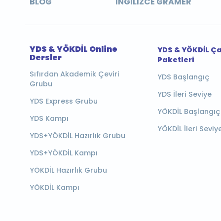
BLOG
İNGILIZCE GRAMER
YDS & YÖKDİL Online
YDS & YÖKDİL Ç
Dersler
Paketleri
Sıfırdan Akademik Çeviri
YDS Başlangıç
Grubu
YDS İleri Seviye
YDS Express Grubu
YÖKDİL Başlangıç
YDS Kampı
YÖKDİL İleri Seviy
YDS+YÖKDİL Hazırlık Grubu
YDS+YÖKDİL Kampı
YÖKDİL Hazırlık Grubu
YÖKDİL Kampı