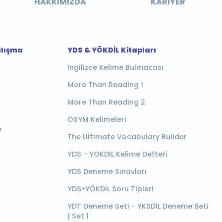
HAKKIMIZDA
KARIYER
alışma
YDS & YÖKDİL Kitapları
İngilizce Kelime Bulmacası
More Than Reading 1
More Than Reading 2
ÖSYM Kelimeleri
e
The Ultimate Vocabulary Builder
YDS - YÖKDİL Kelime Defteri
YDS Deneme Sınavları
YDS-YÖKDİL Soru Tipleri
YDT Deneme Seti - YKSDİL Deneme Seti
| Set 1