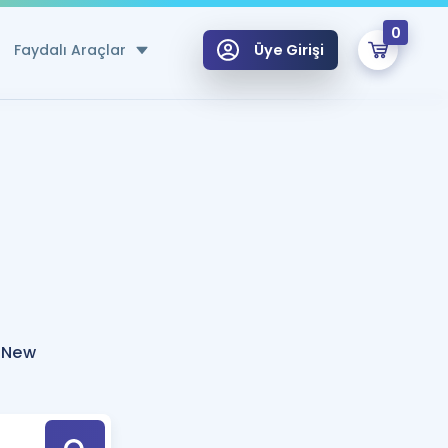
0
Faydalı Araçlar
Üye Girişi
klar
n Ücretsiz Kaynaklar
 için Özel Sözlük
Sepetin Şu An Boş.
ma
uan Hesaplama Aracı
i Hoca ile seni sınava hazırlayacak onlarca eğitim seni bekliyor!
Şifremi Hatırlamıyorum
GİRİŞ YAP
 New
azırlananlar için Öneriler
kvimi
ÜYE DEĞİLİM
arı Tek Takvimde