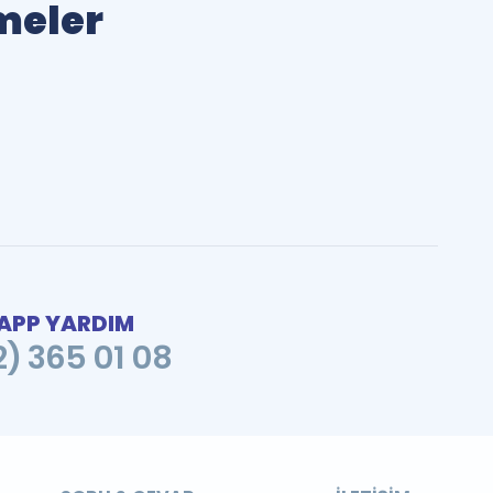
imeler
PP YARDIM
2) 365 01 08