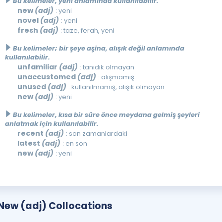
Bu kelimeler, yeni anlamında kullanılabilir.
new
(adj)
: yeni
novel
(adj)
: yeni
fresh
(adj)
: taze, ferah, yeni
Bu kelimeler; bir şeye aşina, alışık değil anlamında
kullanılabilir.
unfamiliar
(adj)
: tanıdık olmayan
unaccustomed
(adj)
: alışmamış
unused
(adj)
: kullanılmamış, alışık olmayan
new
(adj)
: yeni
Bu kelimeler, kısa bir süre önce meydana gelmiş şeyleri
anlatmak için kullanılabilir.
recent
(adj)
: son zamanlardaki
latest
(adj)
: en son
new
(adj)
: yeni
New (adj) Collocations