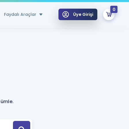
0
Faydalı Araçlar
Üye Girişi
klar
n Ücretsiz Kaynaklar
 için Özel Sözlük
Sepetin Şu An Boş.
ma
uan Hesaplama Aracı
i Hoca ile seni sınava hazırlayacak onlarca eğitim seni bekliyor!
Şifremi Hatırlamıyorum
GİRİŞ YAP
cümle.
azırlananlar için Öneriler
kvimi
ÜYE DEĞİLİM
arı Tek Takvimde