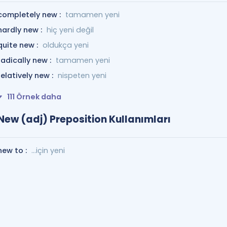
completely new :
tamamen yeni
hardly new :
hiç yeni değil
quite new :
oldukça yeni
radically new :
tamamen yeni
relatively new :
nispeten yeni
111 Örnek daha
New (adj) Preposition Kullanımları
new to :
...için yeni