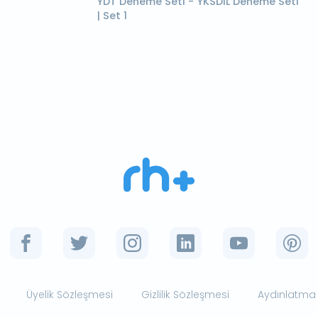
YDT Deneme Seti - YKSDİL Deneme Seti
| Set 1
Üyelik Sözleşmesi
Gizlilik Sözleşmesi
Aydınlatma