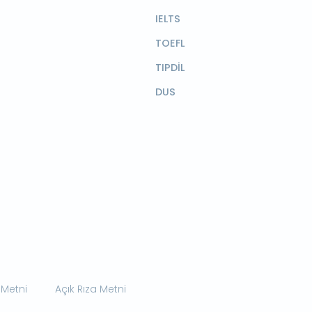
IELTS
TOEFL
TIPDİL
DUS
 Metni
Açık Rıza Metni