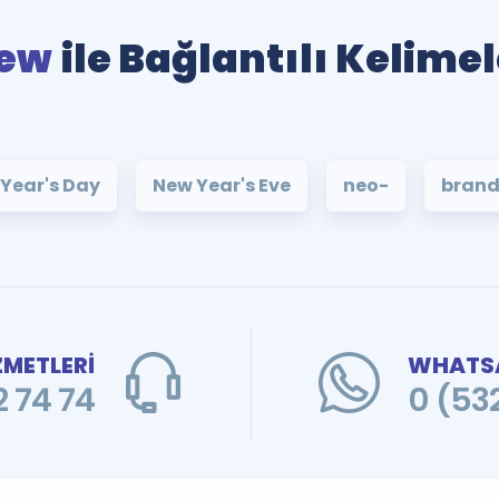
ew
ile Bağlantılı Kelimel
Year's Day
New Year's Eve
neo-
brand
ZMETLERİ
WHATSA
 74 74
0 (53