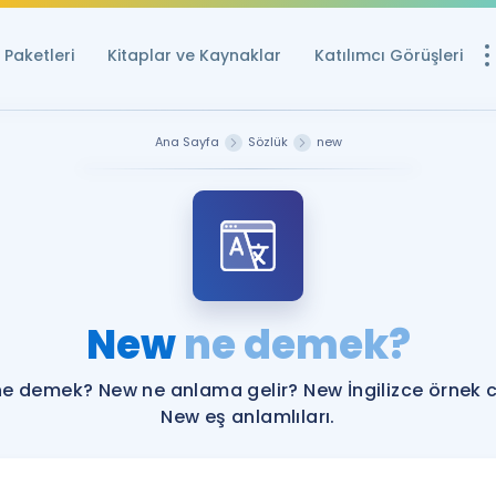
Paketleri
Kitaplar ve Kaynaklar
Katılımcı Görüşleri
Ücretsiz Kayna
Ana Sayfa
Sözlük
new
YDS ve YÖKDİL içi
Sözlük
İngilizce Sınavları
Puan Hesapla
New
ne demek?
YDS ve YÖKDİL P
Remz
Rehberlik Aracı
e demek? New ne anlama gelir? New İngilizce örnek 
YDS ve YÖKDİL'e H
New eş anlamlıları.
ÖSYM Sınav Ta
Tüm ÖSYM Sınavl