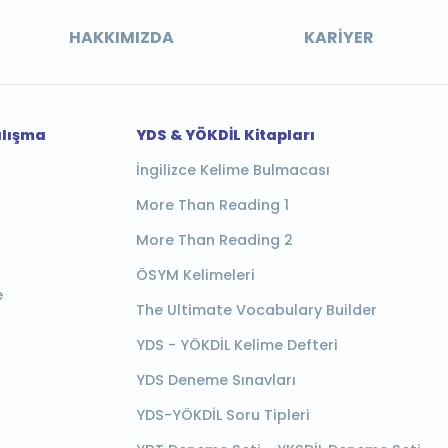
HAKKIMIZDA
KARIYER
alışma
YDS & YÖKDİL Kitapları
İngilizce Kelime Bulmacası
More Than Reading 1
More Than Reading 2
ÖSYM Kelimeleri
e
The Ultimate Vocabulary Builder
YDS - YÖKDİL Kelime Defteri
YDS Deneme Sınavları
YDS-YÖKDİL Soru Tipleri