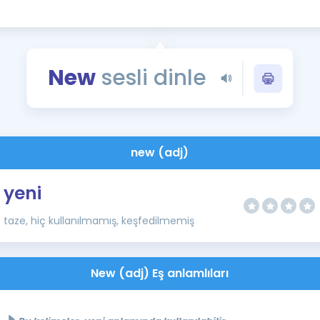
Kampanyalar
Eğitim ve Kitaplar
Blog
New
sesli dinle
YDS - YÖKDİL Tüm S
İngilizce Gram
İngilizce Gramer
new (adj)
yeni
taze, hiç kullanılmamış, keşfedilmemiş
New (adj) Eş anlamlıları