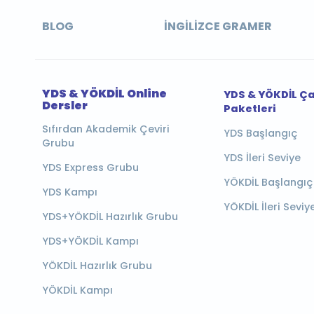
BLOG
İNGILIZCE GRAMER
YDS & YÖKDİL Online
YDS & YÖKDİL Ç
Dersler
Paketleri
Sıfırdan Akademik Çeviri
YDS Başlangıç
Grubu
YDS İleri Seviye
YDS Express Grubu
YÖKDİL Başlangıç
YDS Kampı
YÖKDİL İleri Seviy
YDS+YÖKDİL Hazırlık Grubu
YDS+YÖKDİL Kampı
YÖKDİL Hazırlık Grubu
YÖKDİL Kampı