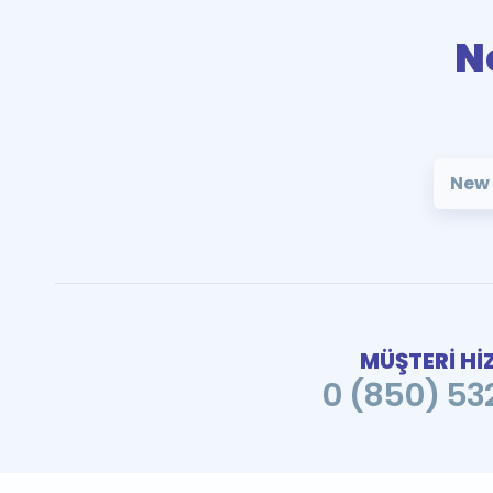
N
New 
MÜŞTERİ Hİ
0 (850) 532