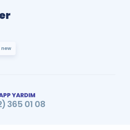
er
 new
PP YARDIM
2) 365 01 08