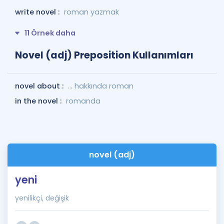
write novel :
roman yazmak
11 Örnek daha
Novel (adj) Preposition Kullanımları
novel about :
... hakkında roman
in the novel :
romanda
novel (adj)
yeni
yenilikçi, değişik