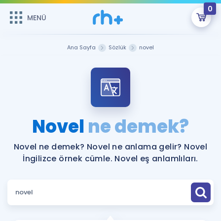
0
MENÜ
MENÜ
Üye Girişi
Ana Sayfa
Sözlük
novel
Online Dersler
Sepetin Şu An Boş.
Çalışma Paketleri
Remzi Hoca ile seni sınava hazırlayacak onlarca eğitim seni
bekliyor!
Kitaplar ve Kaynaklar
GİRİŞ YAP
Novel
ne demek?
Katılımcı Görüşleri
Şifremi Hatırlamıyorum
Novel ne demek? Novel ne anlama gelir? Novel
İngilizce örnek cümle. Novel eş anlamlıları.
ÜYE DEĞİLİM
Faydalı Araçlar
Ücretsiz Kaynaklar
Blog
İngilizce Gramer
Hakkımızda
Kariyer
Sözlük
Soru & Cevap
İletişim