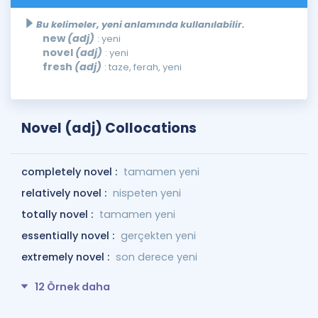
Bu kelimeler, yeni anlamında kullanılabilir.
new
(adj)
: yeni
novel
(adj)
: yeni
fresh
(adj)
: taze, ferah, yeni
Novel (adj) Collocations
completely novel :
tamamen yeni
relatively novel :
nispeten yeni
totally novel :
tamamen yeni
essentially novel :
gerçekten yeni
extremely novel :
son derece yeni
12 Örnek daha