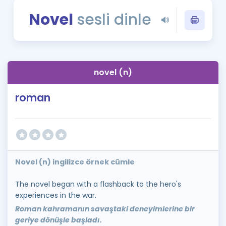
Puan Hesaplama
Novel
sesli dinle
Rehberlik Aracı
ÖSYM Sınav Takvimi
novel (n)
Kampanyalar
roman
Blog
İngilizce Gramer
Novel (n) ingilizce örnek cümle
The novel began with a flashback to the hero's
experiences in the war.
Roman kahramanın savaştaki deneyimlerine bir
geriye dönüşle başladı.