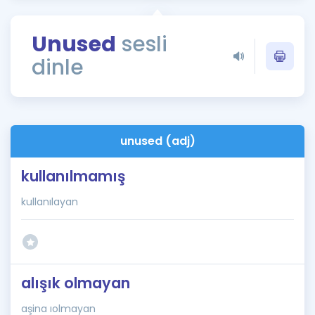
Puan Hesaplama
Unused
sesli
Rehberlik Aracı
dinle
ÖSYM Sınav Takvimi
Kampanyalar
Blog
unused (adj)
İngilizce Gramer
kullanılmamış
kullanılayan
alışık olmayan
aşina ıolmayan