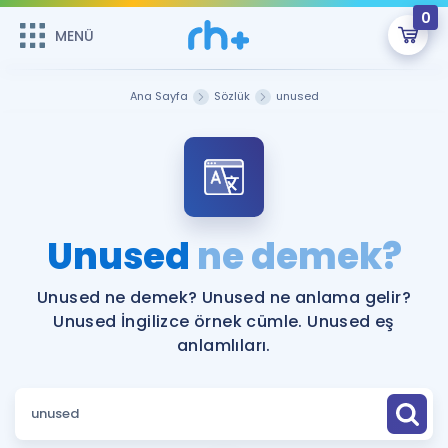
0
MENÜ
MENÜ
Üye Girişi
Ana Sayfa
Sözlük
unused
Online Dersler
Sepetin Şu An Boş.
Çalışma Paketleri
Remzi Hoca ile seni sınava hazırlayacak onlarca eğitim seni
bekliyor!
Kitaplar ve Kaynaklar
GİRİŞ YAP
Unused
ne demek?
Katılımcı Görüşleri
Şifremi Hatırlamıyorum
Unused ne demek? Unused ne anlama gelir?
Unused İngilizce örnek cümle. Unused eş
ÜYE DEĞİLİM
Faydalı Araçlar
anlamlıları.
Ücretsiz Kaynaklar
Blog
İngilizce Gramer
Hakkımızda
Kariyer
Sözlük
Soru & Cevap
İletişim