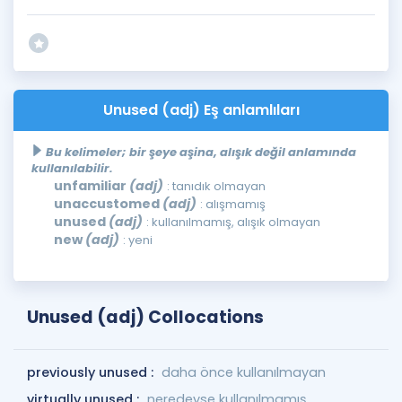
Unused (adj) Eş anlamlıları
Bu kelimeler; bir şeye aşina, alışık değil anlamında
kullanılabilir.
unfamiliar
(adj)
: tanıdık olmayan
unaccustomed
(adj)
: alışmamış
unused
(adj)
: kullanılmamış, alışık olmayan
new
(adj)
: yeni
Unused (adj) Collocations
previously unused :
daha önce kullanılmayan
virtually unused :
neredeyse kullanılmamış