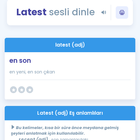
Puan Hesaplama
Latest
sesli dinle
Rehberlik Aracı
ÖSYM Sınav Takvimi
latest (adj)
Kampanyalar
en son
Blog
en yeni, en son çıkan
İngilizce Gramer
Latest (adj) Eş anlamlıları
Bu kelimeler, kısa bir süre önce meydana gelmiş
şeyleri anlatmak için kullanılabilir.
recent
(adj)
: son zamanlardaki