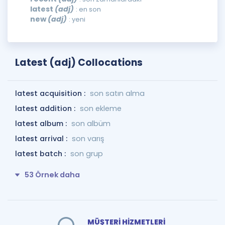
latest
(adj)
: en son
new
(adj)
: yeni
Latest (adj) Collocations
latest acquisition :
son satın alma
latest addition :
son ekleme
latest album :
son albüm
latest arrival :
son varış
latest batch :
son grup
53 Örnek daha
MÜŞTERİ HİZMETLERİ