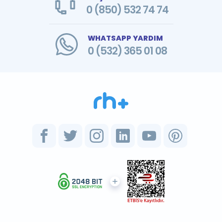
0 (850) 532 74 74
WHATSAPP YARDIM
0 (532) 365 01 08