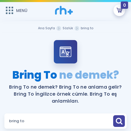
0
MENÜ
MENÜ
Üye Girişi
Ana Sayfa
Sözlük
bring to
Online Dersler
Sepetin Şu An Boş.
Çalışma Paketleri
Remzi Hoca ile seni sınava hazırlayacak onlarca eğitim seni
bekliyor!
Kitaplar ve Kaynaklar
GİRİŞ YAP
Bring To
ne demek?
Katılımcı Görüşleri
Şifremi Hatırlamıyorum
Bring To ne demek? Bring To ne anlama gelir?
Bring To İngilizce örnek cümle. Bring To eş
ÜYE DEĞİLİM
Faydalı Araçlar
anlamlıları.
Ücretsiz Kaynaklar
Blog
İngilizce Gramer
Hakkımızda
Kariyer
Sözlük
Soru & Cevap
İletişim