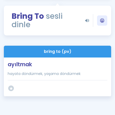
Puan Hesaplama
Bring To
sesli
Rehberlik Aracı
dinle
ÖSYM Sınav Takvimi
Kampanyalar
Blog
bring to (pv)
İngilizce Gramer
ayıltmak
hayata döndürmek, yaşama döndürmek