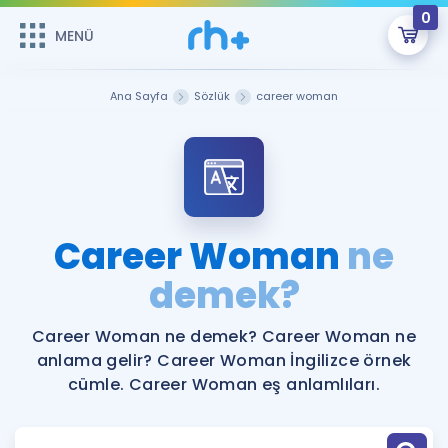
0
MENÜ
MENÜ
Üye Girişi
Ana Sayfa
Sözlük
career woman
Online Dersler
Sepetin Şu An Boş.
Çalışma Paketleri
Remzi Hoca ile seni sınava hazırlayacak onlarca eğitim seni
bekliyor!
Kitaplar ve Kaynaklar
GİRİŞ YAP
Career Woman
ne
Katılımcı Görüşleri
demek?
Şifremi Hatırlamıyorum
ÜYE DEĞİLİM
Faydalı Araçlar
Career Woman ne demek? Career Woman ne
anlama gelir? Career Woman İngilizce örnek
Ücretsiz Kaynaklar
Blog
İngilizce Gramer
cümle. Career Woman eş anlamlıları.
Hakkımızda
Kariyer
Sözlük
Soru & Cevap
İletişim