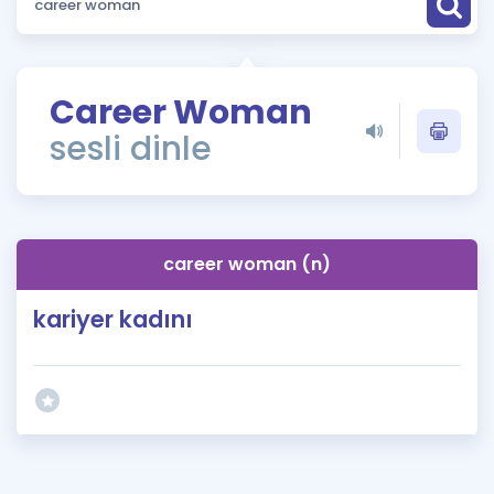
Puan Hesaplama
Rehberlik Aracı
Career Woman
ÖSYM Sınav Takvimi
sesli dinle
Kampanyalar
Blog
career woman (n)
İngilizce Gramer
kariyer kadını