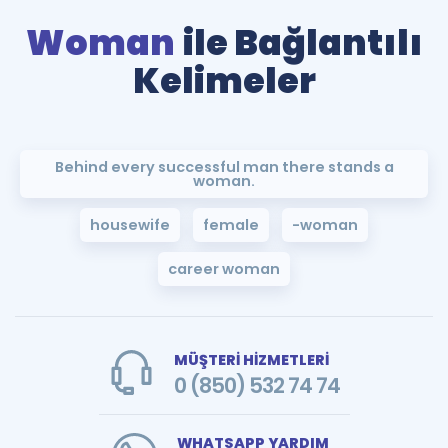
Woman
ile Bağlantılı
Kelimeler
Behind every successful man there stands a
woman.
housewife
female
-woman
career woman
MÜŞTERİ HİZMETLERİ
0 (850) 532 74 74
WHATSAPP YARDIM