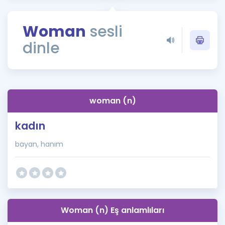
Puan Hesaplama
Woman
sesli
Rehberlik Aracı
dinle
ÖSYM Sınav Takvimi
Kampanyalar
Blog
woman (n)
İngilizce Gramer
kadın
bayan, hanım
Woman (n) Eş anlamlıları