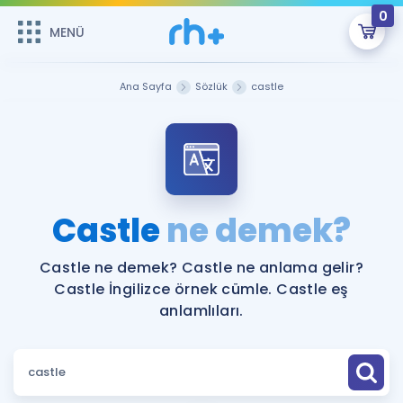
0
MENÜ
MENÜ
Üye Girişi
Ana Sayfa
Sözlük
castle
Online Dersler
Sepetin Şu An Boş.
Çalışma Paketleri
Remzi Hoca ile seni sınava hazırlayacak onlarca eğitim seni
bekliyor!
Kitaplar ve Kaynaklar
GİRİŞ YAP
Castle
ne demek?
Katılımcı Görüşleri
Şifremi Hatırlamıyorum
Castle ne demek? Castle ne anlama gelir?
Castle İngilizce örnek cümle. Castle eş
ÜYE DEĞİLİM
Faydalı Araçlar
anlamlıları.
Ücretsiz Kaynaklar
Blog
İngilizce Gramer
Hakkımızda
Kariyer
Sözlük
Soru & Cevap
İletişim