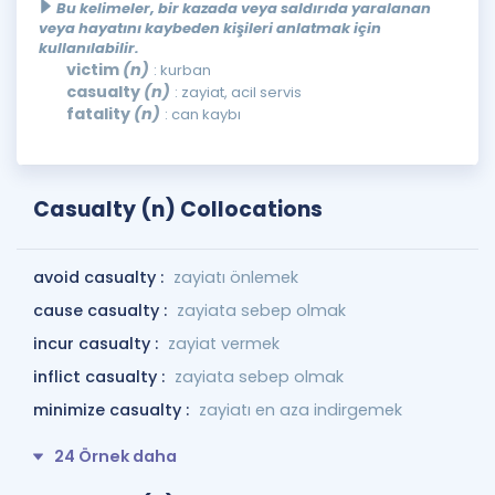
Bu kelimeler, bir kazada veya saldırıda yaralanan
veya hayatını kaybeden kişileri anlatmak için
kullanılabilir.
victim
(n)
: kurban
casualty
(n)
: zayiat, acil servis
fatality
(n)
: can kaybı
Casualty (n) Collocations
avoid casualty :
zayiatı önlemek
cause casualty :
zayiata sebep olmak
incur casualty :
zayiat vermek
inflict casualty :
zayiata sebep olmak
minimize casualty :
zayiatı en aza indirgemek
24 Örnek daha