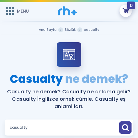
0
MENÜ
MENÜ
Üye Girişi
Ana Sayfa
Sözlük
casualty
Online Dersler
Sepetin Şu An Boş.
Çalışma Paketleri
Remzi Hoca ile seni sınava hazırlayacak onlarca eğitim seni
bekliyor!
Kitaplar ve Kaynaklar
GİRİŞ YAP
Casualty
ne demek?
Katılımcı Görüşleri
Şifremi Hatırlamıyorum
Casualty ne demek? Casualty ne anlama gelir?
Casualty İngilizce örnek cümle. Casualty eş
ÜYE DEĞİLİM
Faydalı Araçlar
anlamlıları.
Ücretsiz Kaynaklar
Blog
İngilizce Gramer
Hakkımızda
Kariyer
Sözlük
Soru & Cevap
İletişim