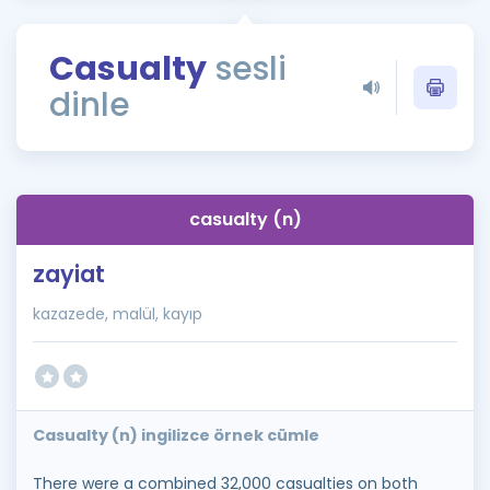
Puan Hesaplama
Casualty
sesli
Rehberlik Aracı
dinle
ÖSYM Sınav Takvimi
Kampanyalar
Blog
casualty (n)
İngilizce Gramer
zayiat
kazazede, malül, kayıp
Casualty (n) ingilizce örnek cümle
There were a combined 32,000 casualties on both