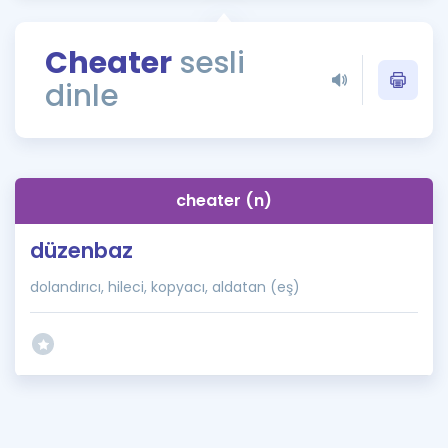
Puan Hesaplama
Cheater
sesli
Rehberlik Aracı
dinle
ÖSYM Sınav Takvimi
Kampanyalar
Blog
cheater (n)
İngilizce Gramer
düzenbaz
dolandırıcı, hileci, kopyacı, aldatan (eş)