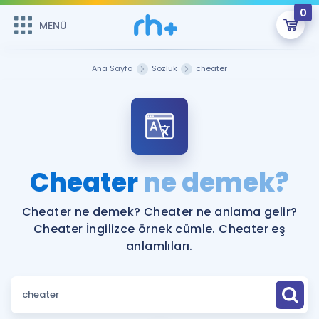
0
MENÜ
MENÜ
Üye Girişi
Ana Sayfa
Sözlük
cheater
Online Dersler
Sepetin Şu An Boş.
Çalışma Paketleri
Remzi Hoca ile seni sınava hazırlayacak onlarca eğitim seni
bekliyor!
Kitaplar ve Kaynaklar
GİRİŞ YAP
Cheater
ne demek?
Katılımcı Görüşleri
Şifremi Hatırlamıyorum
Cheater ne demek? Cheater ne anlama gelir?
Cheater İngilizce örnek cümle. Cheater eş
ÜYE DEĞİLİM
Faydalı Araçlar
anlamlıları.
Ücretsiz Kaynaklar
Blog
İngilizce Gramer
Hakkımızda
Kariyer
Sözlük
Soru & Cevap
İletişim