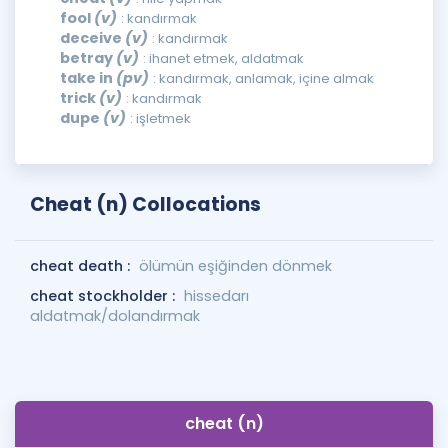
fool
(v)
: kandırmak
deceive
(v)
: kandırmak
betray
(v)
: ihanet etmek, aldatmak
take in
(pv)
: kandırmak, anlamak, içine almak
trick
(v)
: kandırmak
dupe
(v)
: işletmek
Cheat (n) Collocations
cheat death :
ölümün eşiğinden dönmek
cheat stockholder :
hissedarı
aldatmak/dolandırmak
cheat (n)