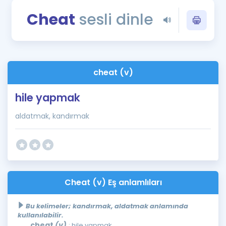
Puan Hesaplama
Cheat
sesli dinle
Rehberlik Aracı
ÖSYM Sınav Takvimi
cheat (v)
Kampanyalar
hile yapmak
Blog
aldatmak, kandırmak
İngilizce Gramer
Cheat (v) Eş anlamlıları
Bu kelimeler; kandırmak, aldatmak anlamında
kullanılabilir.
cheat
(v)
: hile yapmak