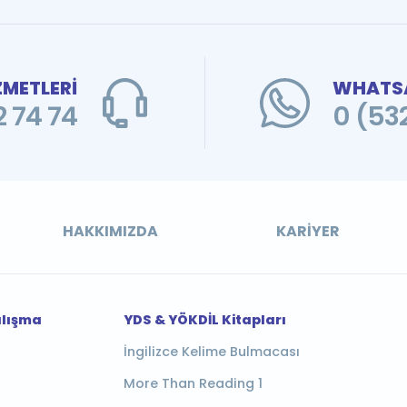
ZMETLERİ
WHATSA
 74 74
0 (53
HAKKIMIZDA
KARIYER
alışma
YDS & YÖKDİL Kitapları
İngilizce Kelime Bulmacası
More Than Reading 1