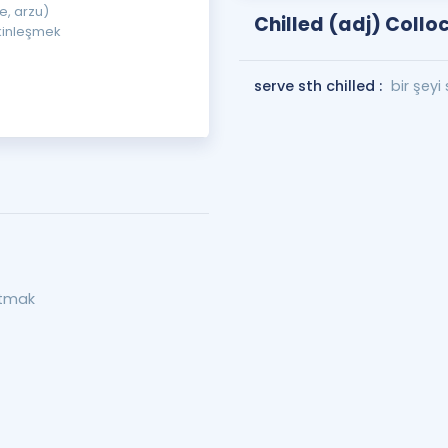
e, arzu)
Chilled (adj) Collo
akinleşmek
serve sth chilled :
bir şey
tmak