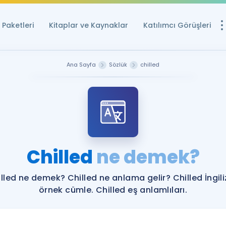
Paketleri
Kitaplar ve Kaynaklar
Katılımcı Görüşleri
Ücretsiz Kayna
Ana Sayfa
Sözlük
chilled
YDS ve YÖKDİL içi
Sözlük
İngilizce Sınavları
Puan Hesapla
Chilled
ne demek?
YDS ve YÖKDİL P
Remz
Rehberlik Aracı
lled ne demek? Chilled ne anlama gelir? Chilled İngil
YDS ve YÖKDİL'e H
örnek cümle. Chilled eş anlamlıları.
ÖSYM Sınav Ta
Tüm ÖSYM Sınavl