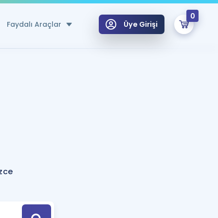
0
Faydalı Araçlar
Üye Girişi
klar
n Ücretsiz Kaynaklar
 için Özel Sözlük
Sepetin Şu An Boş.
ma
uan Hesaplama Aracı
i Hoca ile seni sınava hazırlayacak onlarca eğitim seni bekliyor!
Şifremi Hatırlamıyorum
GİRİŞ YAP
izce
azırlananlar için Öneriler
kvimi
ÜYE DEĞİLİM
arı Tek Takvimde