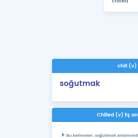
chill (v)
soğutmak
Chilled (v) Eş an
Bu kelimeler; soğutmak anlamında 