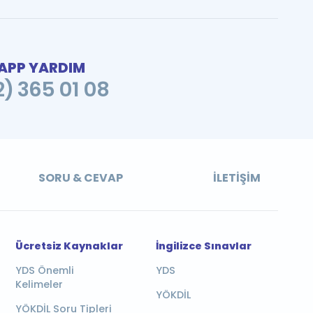
PP YARDIM
2) 365 01 08
SORU & CEVAP
İLETIŞIM
Ücretsiz Kaynaklar
İngilizce Sınavlar
YDS Önemli
YDS
Kelimeler
YÖKDİL
YÖKDİL Soru Tipleri