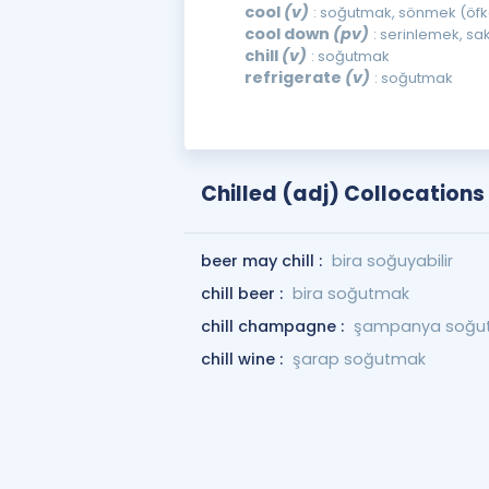
cool
(v)
: soğutmak, sönmek (öfk
cool down
(pv)
: serinlemek, s
chill
(v)
: soğutmak
refrigerate
(v)
: soğutmak
Chilled (adj) Collocations
beer may chill :
bira soğuyabilir
chill beer :
bira soğutmak
chill champagne :
şampanya soğu
chill wine :
şarap soğutmak