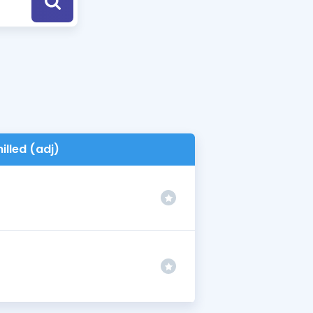
a Özel Fırsatlar
ınavlarla İlgili Haberler
er
 ve Konu Anlatımı
hilled (adj)