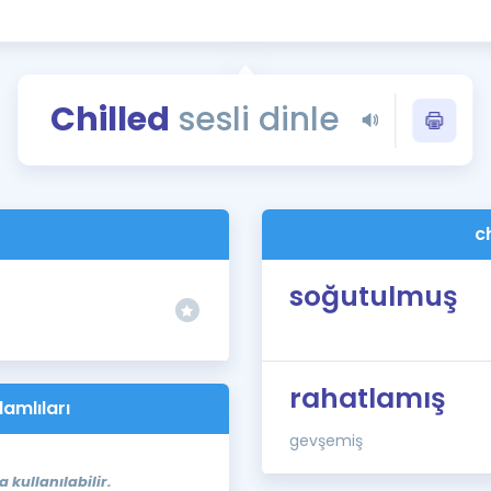
Kampanyalar
Eğitim ve Kitaplar
Blog
Chilled
sesli dinle
YDS - YÖKDİL Tüm S
İngilizce Gram
İngilizce Gramer
c
soğutulmuş
rahatlamış
lamlıları
gevşemiş
kullanılabilir.