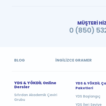
MÜŞTERİ Hİ
0 (850) 532
BLOG
İNGILIZCE GRAMER
YDS & YÖKDİL Online
YDS & YÖKDİL Ç
Dersler
Paketleri
Sıfırdan Akademik Çeviri
YDS Başlangıç
Grubu
YDS İleri Seviye