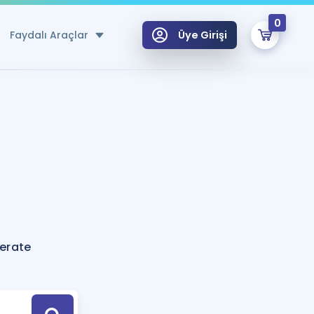
0
Faydalı Araçlar
Üye Girişi
klar
n Ücretsiz Kaynaklar
 için Özel Sözlük
Sepetin Şu An Boş.
ma
uan Hesaplama Aracı
i Hoca ile seni sınava hazırlayacak onlarca eğitim seni bekliyor!
Şifremi Hatırlamıyorum
GİRİŞ YAP
gerate
azırlananlar için Öneriler
kvimi
ÜYE DEĞİLİM
arı Tek Takvimde