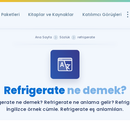
Paketleri
Kitaplar ve Kaynaklar
Katılımcı Görüşleri
Ücretsiz Kayna
Ana Sayfa
Sözlük
refrigerate
YDS ve YÖKDİL içi
Sözlük
İngilizce Sınavları
Puan Hesapla
Refrigerate
ne demek?
YDS ve YÖKDİL P
Remz
Rehberlik Aracı
gerate ne demek? Refrigerate ne anlama gelir? Refri
YDS ve YÖKDİL'e H
İngilizce örnek cümle. Refrigerate eş anlamlıları.
ÖSYM Sınav Ta
Tüm ÖSYM Sınavl