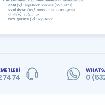
Bu kelimeler; soğutmak anlamında kullanılabilir.
cool
(v)
: soğutmak, sönmek (öfke, arzu)
cool down
(pv)
: serinlemek, sakinleşmek
chill
(v)
: soğutmak
refrigerate
(v)
: soğutmak
ZMETLERİ
WHATSA
 74 74
0 (53