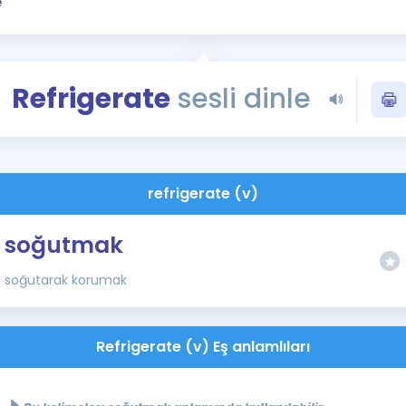
Kampanyalar
Eğitim ve Kitaplar
Blog
Refrigerate
sesli dinle
YDS - YÖKDİL Tüm S
İngilizce Gram
İngilizce Gramer
refrigerate (v)
soğutmak
soğutarak korumak
Refrigerate (v) Eş anlamlıları