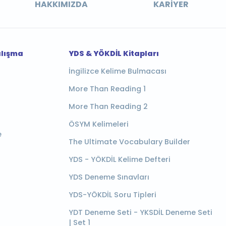
HAKKIMIZDA
KARIYER
alışma
YDS & YÖKDİL Kitapları
İngilizce Kelime Bulmacası
More Than Reading 1
More Than Reading 2
ÖSYM Kelimeleri
e
The Ultimate Vocabulary Builder
YDS - YÖKDİL Kelime Defteri
YDS Deneme Sınavları
YDS-YÖKDİL Soru Tipleri
YDT Deneme Seti - YKSDİL Deneme Seti
| Set 1