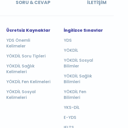
SORU & CEVAP
İLETIŞIM
Ücretsiz Kaynaklar
İngilizce Sınavlar
YDS Önemli
YDS
Kelimeler
YÖKDİL
YÖKDİL Soru Tipleri
YÖKDİL Sosyal
YÖKDİL Sağlık
Bilimler
Kelimeleri
YÖKDİL Sağlık
YÖKDİL Fen Kelimeleri
Bilimleri
YÖKDİL Sosyal
YÖKDİL Fen
Kelimeleri
Bilimleri
YKS-DİL
E-YDS
IELTS