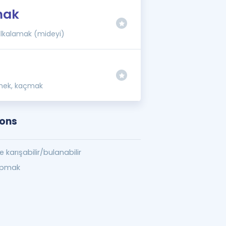
mak
çalkalamak (mideyi)
çmek, kaçmak
ions
 karışabilir/bulanabilir
apmak