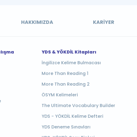
HAKKIMIZDA
KARIYER
alışma
YDS & YÖKDİL Kitapları
İngilizce Kelime Bulmacası
More Than Reading 1
More Than Reading 2
ÖSYM Kelimeleri
e
The Ultimate Vocabulary Builder
YDS - YÖKDİL Kelime Defteri
YDS Deneme Sınavları