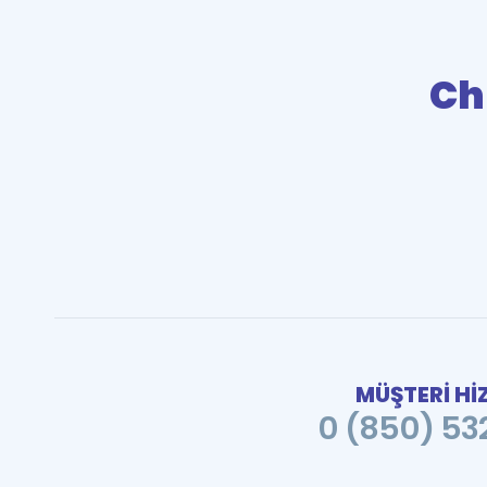
Ch
MÜŞTERİ Hİ
0 (850) 532