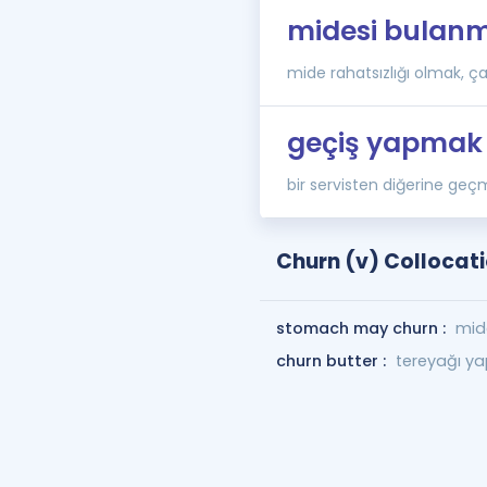
midesi bulan
mide rahatsızlığı olmak, 
geçiş yapmak
bir servisten diğerine ge
Churn (v) Collocat
stomach may churn :
mide
churn butter :
tereyağı y