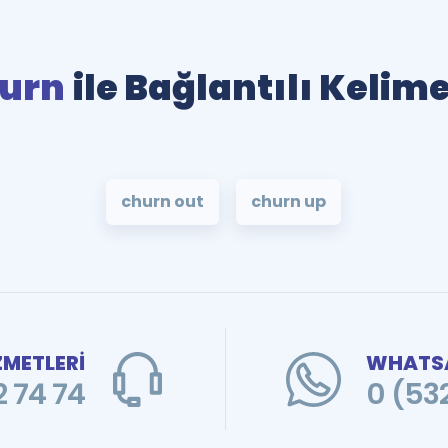
urn
ile Bağlantılı Kelime
churn out
churn up
ZMETLERİ
WHATSA
 74 74
0 (53