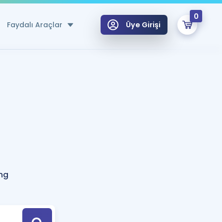
0
Faydalı Araçlar
Üye Girişi
klar
n Ücretsiz Kaynaklar
 için Özel Sözlük
Sepetin Şu An Boş.
ma
uan Hesaplama Aracı
i Hoca ile seni sınava hazırlayacak onlarca eğitim seni bekliyor!
Şifremi Hatırlamıyorum
GİRİŞ YAP
ng
azırlananlar için Öneriler
kvimi
ÜYE DEĞİLİM
arı Tek Takvimde