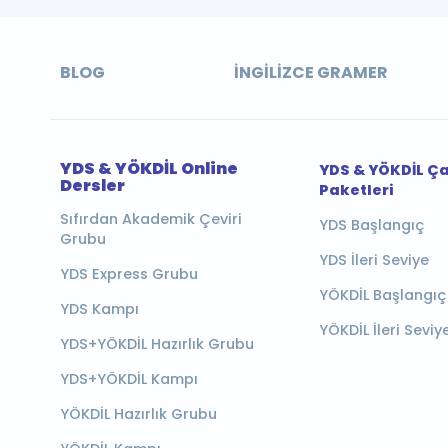
BLOG
İNGILIZCE GRAMER
YDS & YÖKDİL Online
YDS & YÖKDİL Ç
Dersler
Paketleri
Sıfırdan Akademik Çeviri
YDS Başlangıç
Grubu
YDS İleri Seviye
YDS Express Grubu
YÖKDİL Başlangıç
YDS Kampı
YÖKDİL İleri Seviy
YDS+YÖKDİL Hazırlık Grubu
YDS+YÖKDİL Kampı
YÖKDİL Hazırlık Grubu