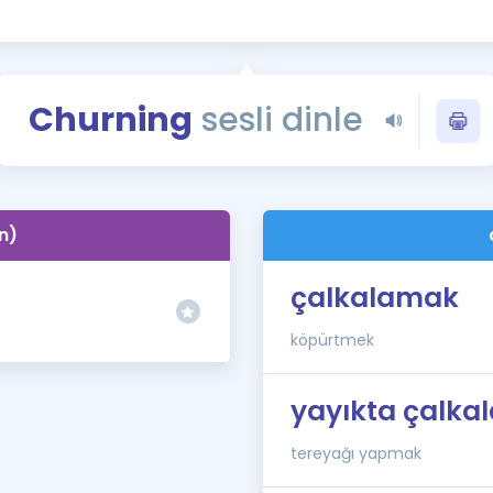
Kampanyalar
Eğitim ve Kitaplar
Blog
Churning
sesli dinle
YDS - YÖKDİL Tüm S
İngilizce Gram
İngilizce Gramer
n)
çalkalamak
köpürtmek
yayıkta çalka
tereyağı yapmak