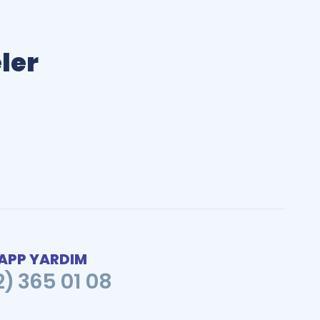
ler
PP YARDIM
2) 365 01 08