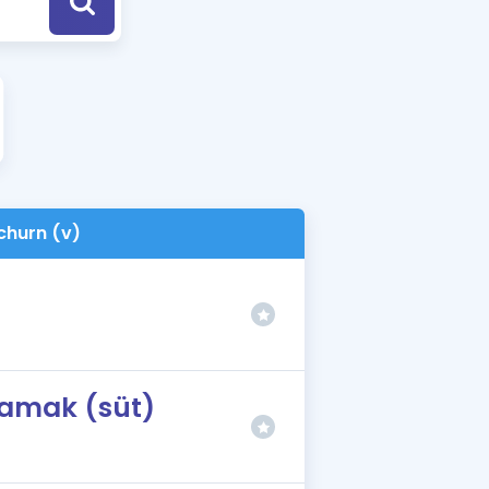
a Özel Fırsatlar
ınavlarla İlgili Haberler
er
 ve Konu Anlatımı
churn (v)
lamak (süt)