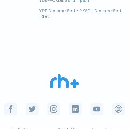
YDS-YÖKDİL Soru Tipleri
YDT Deneme Seti - YKSDİL Deneme Seti
| Set 1