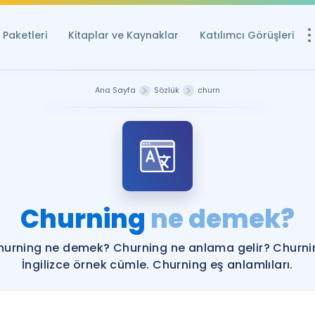
Paketleri
Kitaplar ve Kaynaklar
Katılımcı Görüşleri
Ücretsiz Kayna
Ana Sayfa
Sözlük
churn
YDS ve YÖKDİL içi
Sözlük
İngilizce Sınavları
Puan Hesapla
Churning
ne demek?
YDS ve YÖKDİL P
Remz
Rehberlik Aracı
hurning ne demek? Churning ne anlama gelir? Churni
YDS ve YÖKDİL'e H
İngilizce örnek cümle. Churning eş anlamlıları.
ÖSYM Sınav Ta
Tüm ÖSYM Sınavl