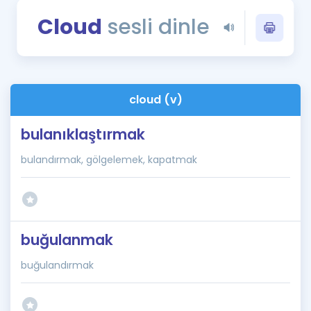
Puan Hesaplama
Cloud
sesli dinle
Rehberlik Aracı
ÖSYM Sınav Takvimi
cloud (v)
Kampanyalar
bulanıklaştırmak
Blog
bulandırmak, gölgelemek, kapatmak
İngilizce Gramer
buğulanmak
buğulandırmak