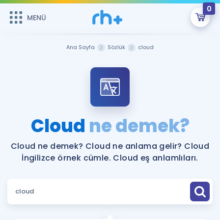
0
MENÜ
MENÜ
Üye Girişi
Ana Sayfa
Sözlük
cloud
Online Dersler
Sepetin Şu An Boş.
Çalışma Paketleri
Remzi Hoca ile seni sınava hazırlayacak onlarca eğitim seni
bekliyor!
Kitaplar ve Kaynaklar
GİRİŞ YAP
Cloud
ne demek?
Katılımcı Görüşleri
Şifremi Hatırlamıyorum
Cloud ne demek? Cloud ne anlama gelir? Cloud
İngilizce örnek cümle. Cloud eş anlamlıları.
ÜYE DEĞİLİM
Faydalı Araçlar
Ücretsiz Kaynaklar
Blog
İngilizce Gramer
Hakkımızda
Kariyer
Sözlük
Soru & Cevap
İletişim