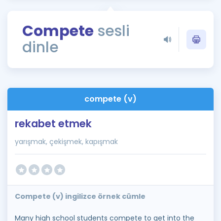
Puan Hesaplama
Compete
sesli
Rehberlik Aracı
dinle
ÖSYM Sınav Takvimi
Kampanyalar
Blog
compete (v)
İngilizce Gramer
rekabet etmek
yarışmak, çekişmek, kapışmak
Compete (v) ingilizce örnek cümle
Many high school students compete to get into the