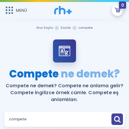
0
MENÜ
MENÜ
Üye Girişi
Ana Sayfa
Sözlük
compete
Online Dersler
Sepetin Şu An Boş.
Çalışma Paketleri
Remzi Hoca ile seni sınava hazırlayacak onlarca eğitim seni
bekliyor!
Kitaplar ve Kaynaklar
GİRİŞ YAP
Compete
ne demek?
Katılımcı Görüşleri
Şifremi Hatırlamıyorum
Compete ne demek? Compete ne anlama gelir?
Compete İngilizce örnek cümle. Compete eş
ÜYE DEĞİLİM
Faydalı Araçlar
anlamlıları.
Ücretsiz Kaynaklar
Blog
İngilizce Gramer
Hakkımızda
Kariyer
Sözlük
Soru & Cevap
İletişim