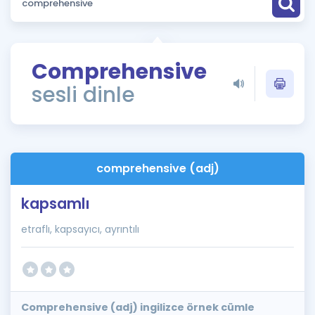
Puan Hesaplama
Rehberlik Aracı
Comprehensive
ÖSYM Sınav Takvimi
sesli dinle
Kampanyalar
Blog
comprehensive (adj)
İngilizce Gramer
kapsamlı
etraflı, kapsayıcı, ayrıntılı
Comprehensive (adj) ingilizce örnek cümle