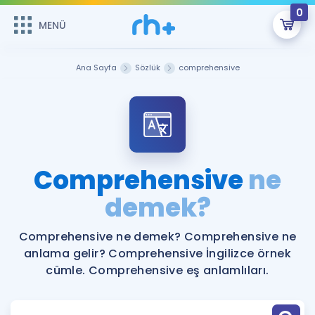
0
MENÜ
MENÜ
Üye Girişi
Ana Sayfa
Sözlük
comprehensive
Online Dersler
Sepetin Şu An Boş.
Çalışma Paketleri
Remzi Hoca ile seni sınava hazırlayacak onlarca eğitim seni
bekliyor!
Kitaplar ve Kaynaklar
GİRİŞ YAP
Comprehensive
ne
Katılımcı Görüşleri
demek?
Şifremi Hatırlamıyorum
ÜYE DEĞİLİM
Faydalı Araçlar
Comprehensive ne demek? Comprehensive ne
anlama gelir? Comprehensive İngilizce örnek
Ücretsiz Kaynaklar
Blog
İngilizce Gramer
cümle. Comprehensive eş anlamlıları.
Hakkımızda
Kariyer
Sözlük
Soru & Cevap
İletişim