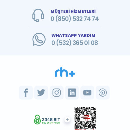
MÜŞTERİ HİZMETLERİ
0 (850) 532 74 74
WHATSAPP YARDIM
0 (532) 365 01 08