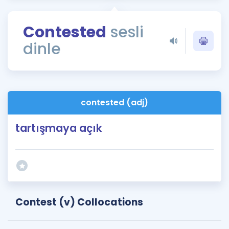
Puan Hesaplama
Contested
sesli
Rehberlik Aracı
dinle
ÖSYM Sınav Takvimi
Kampanyalar
Blog
contested (adj)
İngilizce Gramer
tartışmaya açık
Contest (v) Collocations