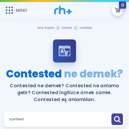
0
MENÜ
MENÜ
Üye Girişi
Ana Sayfa
Sözlük
contest
Online Dersler
Sepetin Şu An Boş.
Çalışma Paketleri
Remzi Hoca ile seni sınava hazırlayacak onlarca eğitim seni
bekliyor!
Kitaplar ve Kaynaklar
GİRİŞ YAP
Contested
ne demek?
Katılımcı Görüşleri
Şifremi Hatırlamıyorum
Contested ne demek? Contested ne anlama
gelir? Contested İngilizce örnek cümle.
ÜYE DEĞİLİM
Faydalı Araçlar
Contested eş anlamlıları.
Ücretsiz Kaynaklar
Blog
İngilizce Gramer
Hakkımızda
Kariyer
Sözlük
Soru & Cevap
İletişim