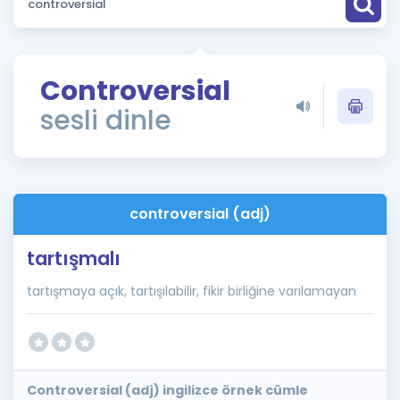
Puan Hesaplama
Rehberlik Aracı
Controversial
ÖSYM Sınav Takvimi
sesli dinle
Kampanyalar
Blog
controversial (adj)
İngilizce Gramer
tartışmalı
tartışmaya açık, tartışılabilir, fikir birliğine varılamayan
Controversial (adj) ingilizce örnek cümle