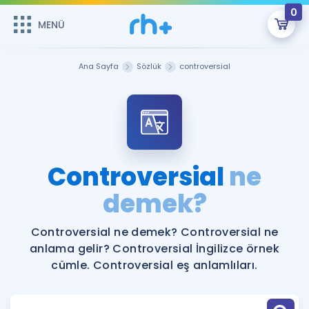
0
MENÜ
MENÜ
Üye Girişi
Ana Sayfa
Sözlük
controversial
Online Dersler
Sepetin Şu An Boş.
Çalışma Paketleri
Remzi Hoca ile seni sınava hazırlayacak onlarca eğitim seni
bekliyor!
Kitaplar ve Kaynaklar
GİRİŞ YAP
Controversial
ne
Katılımcı Görüşleri
demek?
Şifremi Hatırlamıyorum
ÜYE DEĞİLİM
Faydalı Araçlar
Controversial ne demek? Controversial ne
anlama gelir? Controversial İngilizce örnek
Ücretsiz Kaynaklar
Blog
İngilizce Gramer
cümle. Controversial eş anlamlıları.
Hakkımızda
Kariyer
Sözlük
Soru & Cevap
İletişim