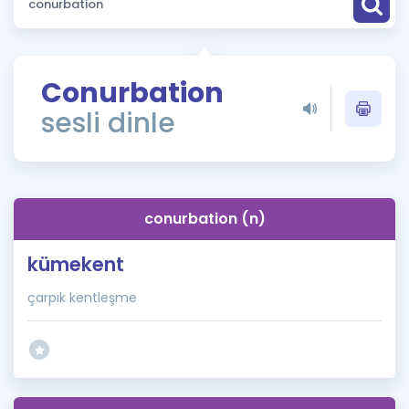
Puan Hesaplama
Rehberlik Aracı
Conurbation
ÖSYM Sınav Takvimi
sesli dinle
Kampanyalar
Blog
conurbation (n)
İngilizce Gramer
kümekent
çarpık kentleşme