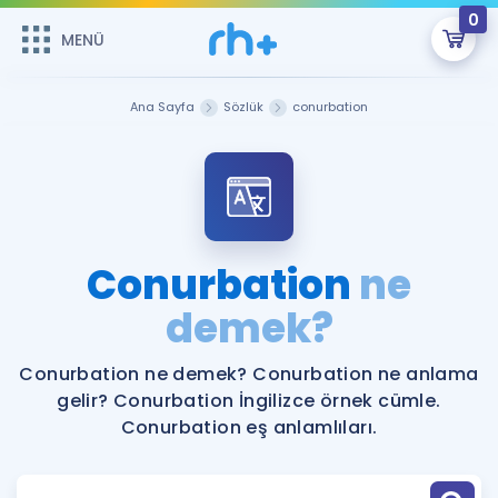
0
MENÜ
MENÜ
Üye Girişi
Ana Sayfa
Sözlük
conurbation
Online Dersler
Sepetin Şu An Boş.
Çalışma Paketleri
Remzi Hoca ile seni sınava hazırlayacak onlarca eğitim seni
bekliyor!
Kitaplar ve Kaynaklar
GİRİŞ YAP
Conurbation
ne
Katılımcı Görüşleri
demek?
Şifremi Hatırlamıyorum
ÜYE DEĞİLİM
Faydalı Araçlar
Conurbation ne demek? Conurbation ne anlama
gelir? Conurbation İngilizce örnek cümle.
Ücretsiz Kaynaklar
Blog
İngilizce Gramer
Conurbation eş anlamlıları.
Hakkımızda
Kariyer
Sözlük
Soru & Cevap
İletişim