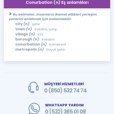
Conurbation (n) Eş anlamlıları
Bu kelimeler, insanların ikamet ettikleri yerleşim
yerlerini anlatmak için kullanılabilir.
city
(n)
: şehir
town
(n)
: kasaba, çarşı
village
(n)
: köy
borough
(n)
: kasaba
conurbation
(n)
: kümekent
metropolis
(n)
: büyük şehir
MÜŞTERİ HİZMETLERİ
0 (850) 532 74 74
WHATSAPP YARDIM
0 (532) 365 01 08