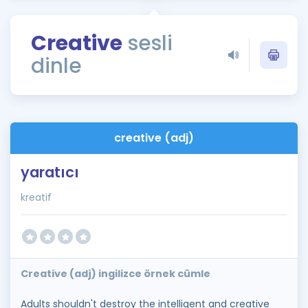
Puan Hesaplama
Creative
sesli
Rehberlik Aracı
dinle
ÖSYM Sınav Takvimi
Kampanyalar
Blog
creative (adj)
İngilizce Gramer
yaratıcı
kreatif
Creative (adj) ingilizce örnek cümle
Adults shouldn't destroy the intelligent and creative