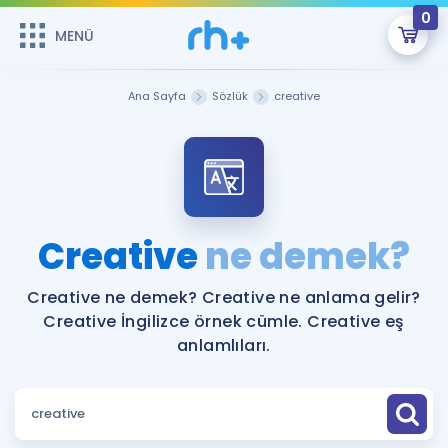
0
MENÜ
MENÜ
Üye Girişi
Ana Sayfa
Sözlük
creative
Online Dersler
Sepetin Şu An Boş.
Çalışma Paketleri
Remzi Hoca ile seni sınava hazırlayacak onlarca eğitim seni
bekliyor!
Kitaplar ve Kaynaklar
GİRİŞ YAP
Creative
ne demek?
Katılımcı Görüşleri
Şifremi Hatırlamıyorum
Creative ne demek? Creative ne anlama gelir?
Creative İngilizce örnek cümle. Creative eş
ÜYE DEĞİLİM
Faydalı Araçlar
anlamlıları.
Ücretsiz Kaynaklar
Blog
İngilizce Gramer
Hakkımızda
Kariyer
Sözlük
Soru & Cevap
İletişim