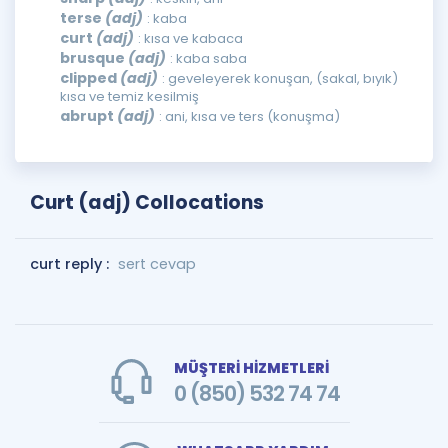
terse
(adj)
: kaba
curt
(adj)
: kısa ve kabaca
brusque
(adj)
: kaba saba
clipped
(adj)
: geveleyerek konuşan, (sakal, bıyık)
kısa ve temiz kesilmiş
abrupt
(adj)
: ani, kısa ve ters (konuşma)
Curt (adj) Collocations
curt reply :
sert cevap
MÜŞTERİ HİZMETLERİ
0 (850) 532 74 74