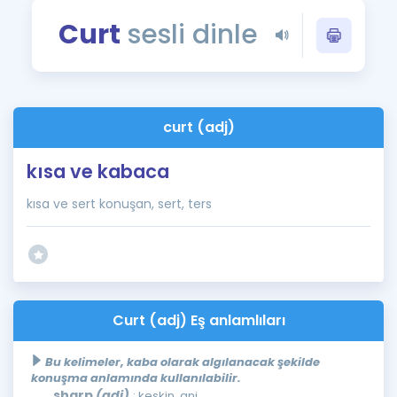
Puan Hesaplama
Curt
sesli dinle
Rehberlik Aracı
ÖSYM Sınav Takvimi
curt (adj)
Kampanyalar
kısa ve kabaca
Blog
kısa ve sert konuşan, sert, ters
İngilizce Gramer
Curt (adj) Eş anlamlıları
Bu kelimeler, kaba olarak algılanacak şekilde
konuşma anlamında kullanılabilir.
sharp
(adj)
: keskin, ani