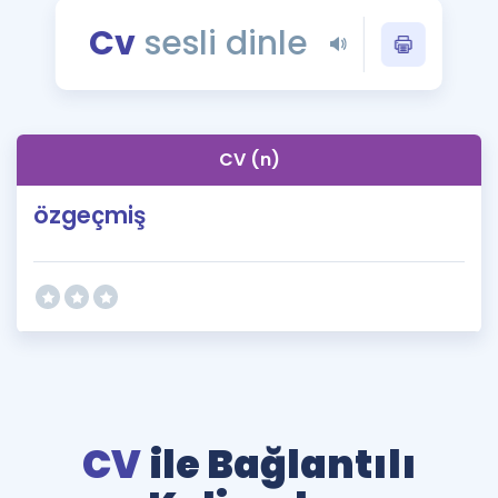
Puan Hesaplama
Cv
sesli dinle
Rehberlik Aracı
ÖSYM Sınav Takvimi
CV (n)
Kampanyalar
özgeçmiş
Blog
İngilizce Gramer
CV
ile Bağlantılı