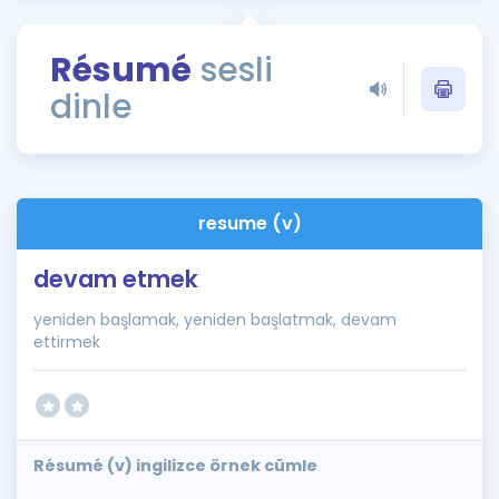
Puan Hesaplama
Résumé
sesli
Rehberlik Aracı
dinle
ÖSYM Sınav Takvimi
Kampanyalar
Blog
resume (v)
İngilizce Gramer
devam etmek
yeniden başlamak, yeniden başlatmak, devam
ettirmek
Résumé (v) ingilizce örnek cümle