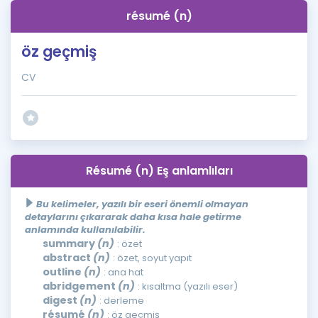
résumé (n)
öz geçmiş
CV
Résumé (n) Eş anlamlıları
Bu kelimeler, yazılı bir eseri önemli olmayan
detaylarını çıkararak daha kısa hale getirme
anlamında kullanılabilir.
summary
(n)
: özet
abstract
(n)
: özet, soyut yapıt
outline
(n)
: ana hat
abridgement
(n)
: kısaltma (yazılı eser)
digest
(n)
: derleme
résumé
(n)
: öz geçmiş