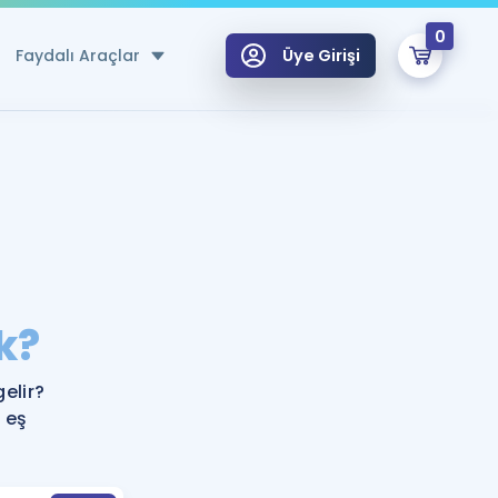
0
Faydalı Araçlar
Üye Girişi
klar
n Ücretsiz Kaynaklar
 için Özel Sözlük
Sepetin Şu An Boş.
ma
k?
uan Hesaplama Aracı
i Hoca ile seni sınava hazırlayacak onlarca eğitim seni bekliyor!
Şifremi Hatırlamıyorum
GİRİŞ YAP
elir?
azırlananlar için Öneriler
 eş
kvimi
ÜYE DEĞİLİM
arı Tek Takvimde