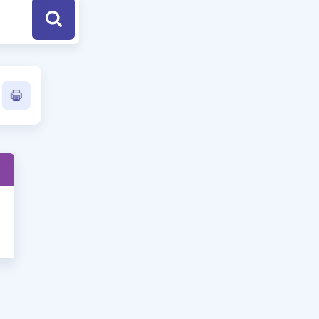
a Özel Fırsatlar
ınavlarla İlgili Haberler
er
 ve Konu Anlatımı