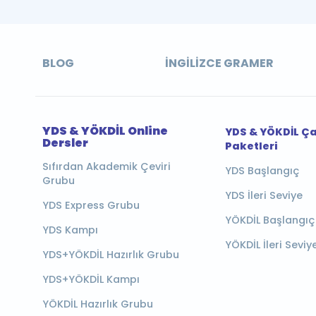
BLOG
İNGILIZCE GRAMER
YDS & YÖKDİL Online
YDS & YÖKDİL Ç
Dersler
Paketleri
Sıfırdan Akademik Çeviri
YDS Başlangıç
Grubu
YDS İleri Seviye
YDS Express Grubu
YÖKDİL Başlangıç
YDS Kampı
YÖKDİL İleri Seviy
YDS+YÖKDİL Hazırlık Grubu
YDS+YÖKDİL Kampı
YÖKDİL Hazırlık Grubu