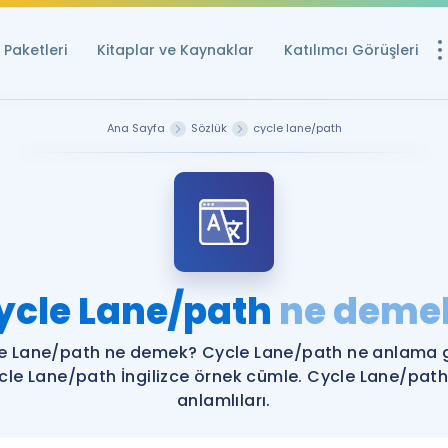
Paketleri
Kitaplar ve Kaynaklar
Katılımcı Görüşleri
Ücretsiz Kayna
Ana Sayfa
Sözlük
cycle lane/path
YDS ve YÖKDİL içi
Sözlük
İngilizce Sınavları
Puan Hesapla
ycle Lane/path
ne deme
YDS ve YÖKDİL P
Remz
Rehberlik Aracı
e Lane/path ne demek? Cycle Lane/path ne anlama g
YDS ve YÖKDİL'e H
cle Lane/path İngilizce örnek cümle. Cycle Lane/path
anlamlıları.
ÖSYM Sınav Ta
Tüm ÖSYM Sınavl