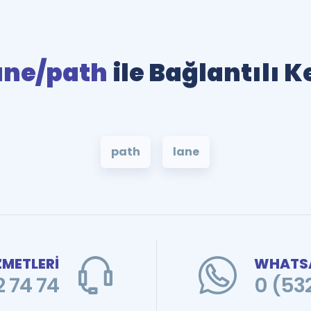
ane/path
ile Bağlantılı 
path
lane
ZMETLERİ
WHATSA
 74 74
0 (53