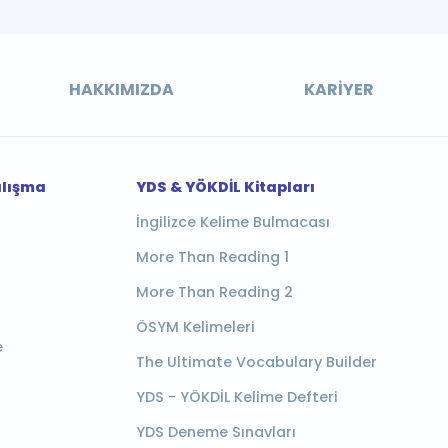
HAKKIMIZDA
KARIYER
alışma
YDS & YÖKDİL Kitapları
İngilizce Kelime Bulmacası
More Than Reading 1
More Than Reading 2
ÖSYM Kelimeleri
e
The Ultimate Vocabulary Builder
YDS - YÖKDİL Kelime Defteri
YDS Deneme Sınavları