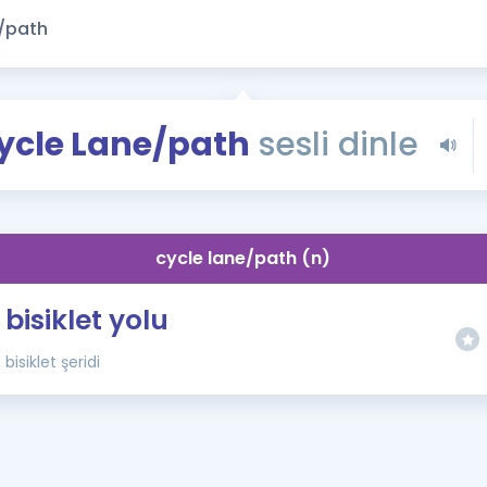
Kampanyalar
Eğitim ve Kitaplar
Blog
YDS - YÖKDİL Tüm S
ycle Lane/path
sesli dinle
İngilizce Gram
İngilizce Gramer
cycle lane/path (n)
bisiklet yolu
bisiklet şeridi