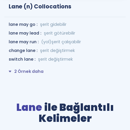
Lane (n) Collocations
lane may go :
şerit gidebilir
lane may lead :
şerit götürebilir
lane may run :
(yol)şerit çalışabilir
change lane :
şerit değiştirmek
switch lane :
şerit değiştirmek
2 Örnek daha
Lane
ile Bağlantılı
Kelimeler