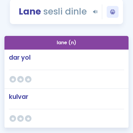
Puan Hesaplama
Lane
sesli dinle
Rehberlik Aracı
ÖSYM Sınav Takvimi
lane (n)
Kampanyalar
dar yol
Blog
İngilizce Gramer
kulvar