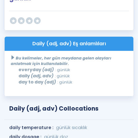
Daily (adj, adv) Eş anlamlıları
Bu kelimeler, her gün meydana gelen olayları
anlatmak için kullanılabilir.
everyday
(adj)
: günlük
daily
(adj, adv)
: günlük
day to day
(adj)
: günlük
Daily (adj, adv) Collocations
daily temperature :
günlük sıcaklık
daily dosage :
günlük doz