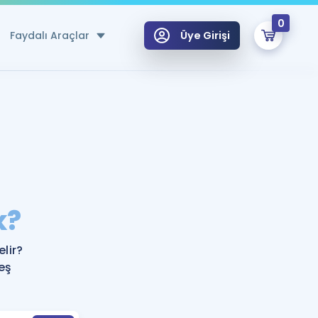
0
Faydalı Araçlar
Üye Girişi
klar
n Ücretsiz Kaynaklar
 için Özel Sözlük
Sepetin Şu An Boş.
ma
k?
uan Hesaplama Aracı
i Hoca ile seni sınava hazırlayacak onlarca eğitim seni bekliyor!
Şifremi Hatırlamıyorum
GİRİŞ YAP
lir?
azırlananlar için Öneriler
eş
kvimi
ÜYE DEĞİLİM
arı Tek Takvimde