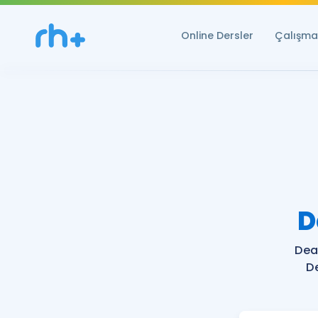
Online Dersler
Çalışma 
D
Dea
D