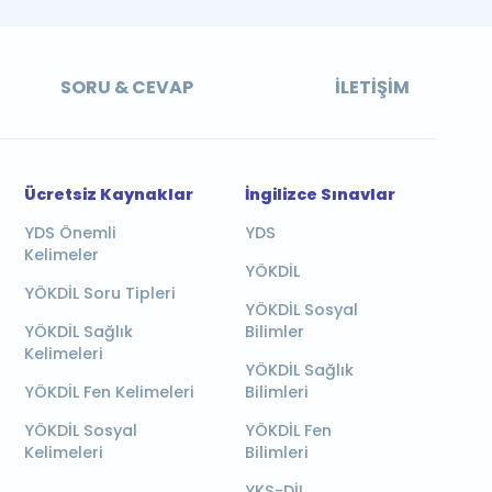
SORU & CEVAP
İLETIŞIM
Ücretsiz Kaynaklar
İngilizce Sınavlar
YDS Önemli
YDS
Kelimeler
YÖKDİL
YÖKDİL Soru Tipleri
YÖKDİL Sosyal
YÖKDİL Sağlık
Bilimler
Kelimeleri
YÖKDİL Sağlık
YÖKDİL Fen Kelimeleri
Bilimleri
YÖKDİL Sosyal
YÖKDİL Fen
Kelimeleri
Bilimleri
YKS-DİL