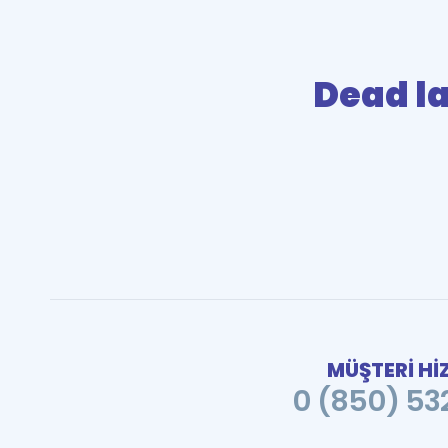
Dead l
MÜŞTERİ Hİ
0 (850) 532