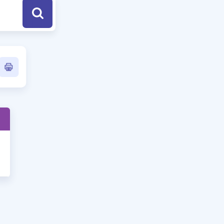
a Özel Fırsatlar
ınavlarla İlgili Haberler
er
 ve Konu Anlatımı