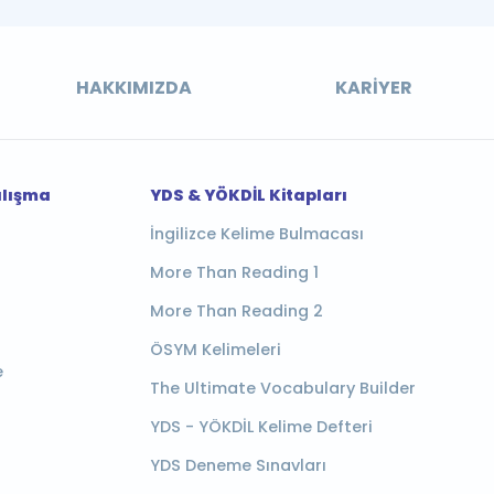
HAKKIMIZDA
KARIYER
alışma
YDS & YÖKDİL Kitapları
İngilizce Kelime Bulmacası
More Than Reading 1
More Than Reading 2
ÖSYM Kelimeleri
e
The Ultimate Vocabulary Builder
YDS - YÖKDİL Kelime Defteri
YDS Deneme Sınavları