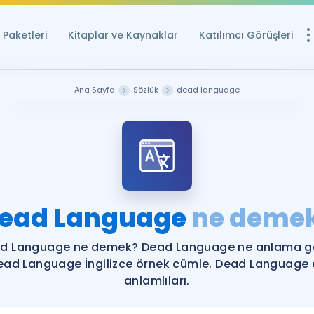
Paketleri
Kitaplar ve Kaynaklar
Katılımcı Görüşleri
Ücretsiz Kayna
Ana Sayfa
Sözlük
dead language
YDS ve YÖKDİL içi
Sözlük
İngilizce Sınavları
Puan Hesapla
ead Language
ne deme
YDS ve YÖKDİL P
Remz
Rehberlik Aracı
d Language ne demek? Dead Language ne anlama ge
YDS ve YÖKDİL'e H
ead Language İngilizce örnek cümle. Dead Language 
anlamlıları.
ÖSYM Sınav Ta
Tüm ÖSYM Sınavl