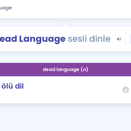
Kampanyalar
Eğitim ve Kitaplar
Blog
YDS - YÖKDİL Tüm S
ead Language
sesli dinle
İngilizce Gram
İngilizce Gramer
dead language (n)
ölü dil