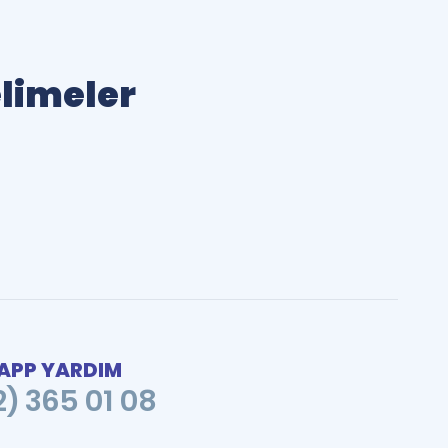
elimeler
PP YARDIM
2) 365 01 08