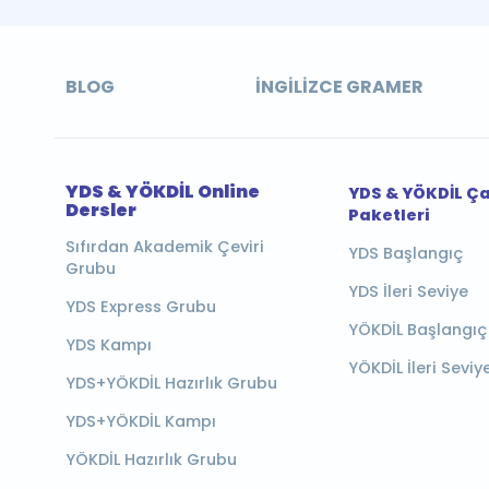
BLOG
İNGILIZCE GRAMER
YDS & YÖKDİL Online
YDS & YÖKDİL Ç
Dersler
Paketleri
Sıfırdan Akademik Çeviri
YDS Başlangıç
Grubu
YDS İleri Seviye
YDS Express Grubu
YÖKDİL Başlangıç
YDS Kampı
YÖKDİL İleri Seviy
YDS+YÖKDİL Hazırlık Grubu
YDS+YÖKDİL Kampı
YÖKDİL Hazırlık Grubu