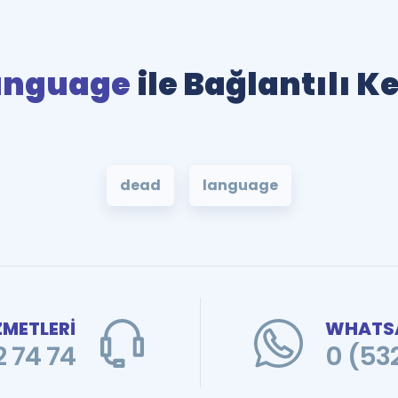
anguage
ile Bağlantılı K
dead
language
ZMETLERİ
WHATSA
 74 74
0 (53