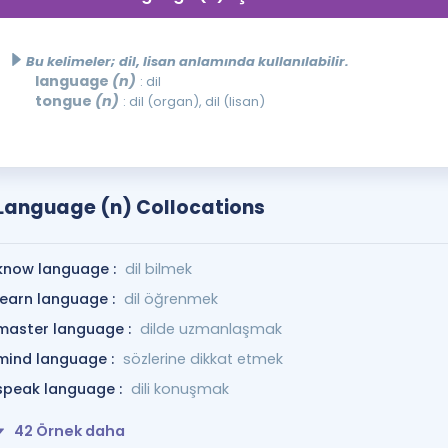
Bu kelimeler; dil, lisan anlamında kullanılabilir.
language
(n)
: dil
tongue
(n)
: dil (organ), dil (lisan)
Language (n) Collocations
know language :
dil bilmek
learn language :
dil öğrenmek
master language :
dilde uzmanlaşmak
mind language :
sözlerine dikkat etmek
speak language :
dili konuşmak
42 Örnek daha