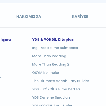
HAKKIMIZDA
KARIYER
alışma
YDS & YÖKDİL Kitapları
İngilizce Kelime Bulmacası
More Than Reading 1
More Than Reading 2
ÖSYM Kelimeleri
e
The Ultimate Vocabulary Builder
YDS - YÖKDİL Kelime Defteri
YDS Deneme Sınavları
YDS-YÖKDİL Soru Tipleri