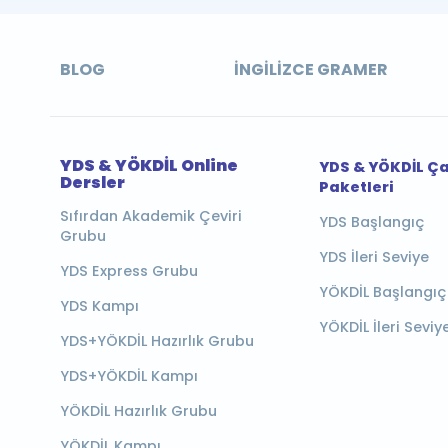
BLOG
İNGILIZCE GRAMER
YDS & YÖKDİL Online
YDS & YÖKDİL Ç
Dersler
Paketleri
Sıfırdan Akademik Çeviri
YDS Başlangıç
Grubu
YDS İleri Seviye
YDS Express Grubu
YÖKDİL Başlangıç
YDS Kampı
YÖKDİL İleri Seviy
YDS+YÖKDİL Hazırlık Grubu
YDS+YÖKDİL Kampı
YÖKDİL Hazırlık Grubu
YÖKDİL Kampı