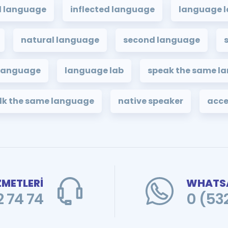
l language
inflected language
language l
natural language
second language
 language
language lab
speak the same l
lk the same language
native speaker
acc
ZMETLERİ
WHATSA
 74 74
0 (53