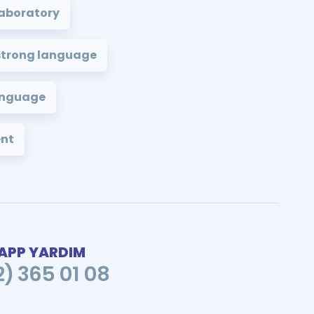
aboratory
strong language
anguage
ent
PP YARDIM
2) 365 01 08