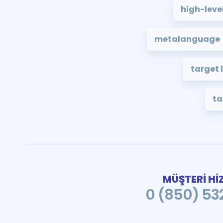
high-leve
metalanguage
target
ta
MÜŞTERİ Hİ
0 (850) 532