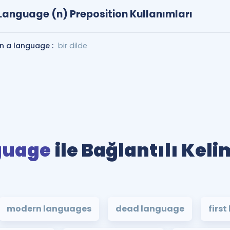
Language (n) Preposition Kullanımları
in a language :
bir dilde
guage
ile Bağlantılı Keli
modern languages
dead language
firs