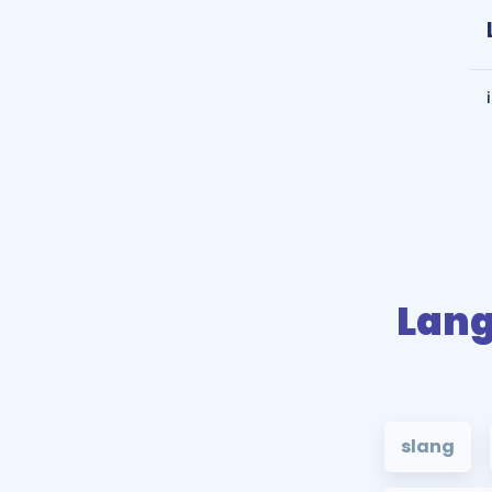
Lan
slang