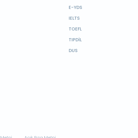
E-YDS
IELTS
TOEFL
TIPDİL
DUS
 Metni
Açık Rıza Metni