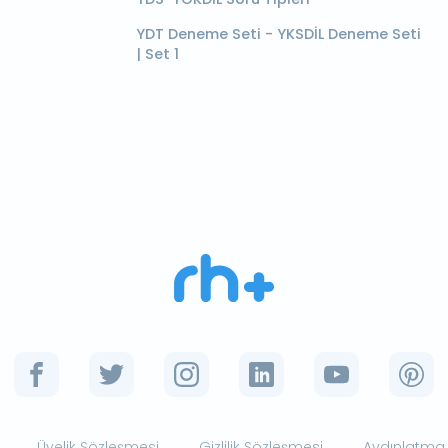
YDT Deneme Seti - YKSDİL Deneme Seti
| Set 1
Üyelik Sözleşmesi
Gizlilik Sözleşmesi
Aydınlatma