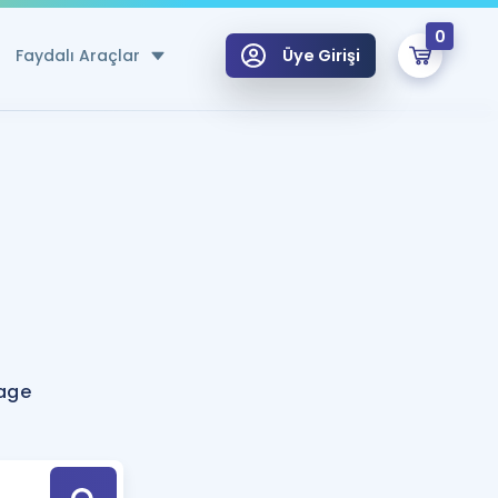
0
Faydalı Araçlar
Üye Girişi
klar
n Ücretsiz Kaynaklar
 için Özel Sözlük
Sepetin Şu An Boş.
ma
uan Hesaplama Aracı
i Hoca ile seni sınava hazırlayacak onlarca eğitim seni bekliyor!
Şifremi Hatırlamıyorum
GİRİŞ YAP
age
azırlananlar için Öneriler
kvimi
ÜYE DEĞİLİM
arı Tek Takvimde