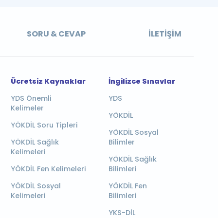
SORU & CEVAP
İLETIŞIM
Ücretsiz Kaynaklar
İngilizce Sınavlar
YDS Önemli
YDS
Kelimeler
YÖKDİL
YÖKDİL Soru Tipleri
YÖKDİL Sosyal
YÖKDİL Sağlık
Bilimler
Kelimeleri
YÖKDİL Sağlık
YÖKDİL Fen Kelimeleri
Bilimleri
YÖKDİL Sosyal
YÖKDİL Fen
Kelimeleri
Bilimleri
YKS-DİL