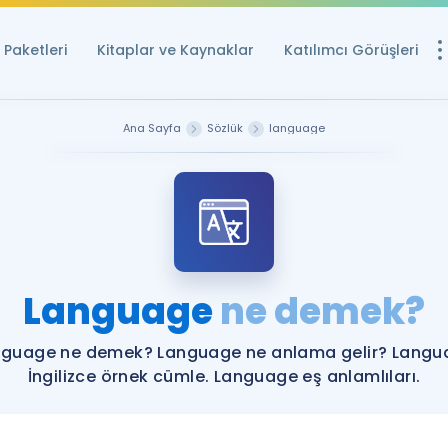
Paketleri
Kitaplar ve Kaynaklar
Katılımcı Görüşleri
Ücretsiz Kayna
Ana Sayfa
Sözlük
language
YDS ve YÖKDİL içi
Sözlük
İngilizce Sınavları
Puan Hesapla
Language
ne demek?
YDS ve YÖKDİL P
Remz
Rehberlik Aracı
nguage ne demek? Language ne anlama gelir? Langu
YDS ve YÖKDİL'e H
İngilizce örnek cümle. Language eş anlamlıları.
ÖSYM Sınav Ta
Tüm ÖSYM Sınavl