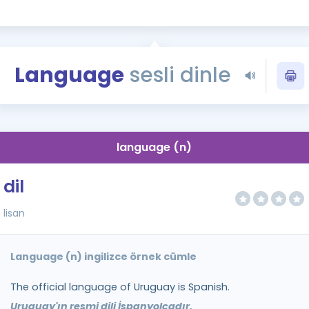
Kampanyalar
Eğitim ve Kitaplar
Blog
Language
sesli dinle
YDS - YÖKDİL Tüm S
İngilizce Gram
İngilizce Gramer
language (n)
dil
lisan
Language (n) ingilizce örnek cümle
The official language of Uruguay is Spanish.
Uruguay'ın resmi dili İspanyolcadır.