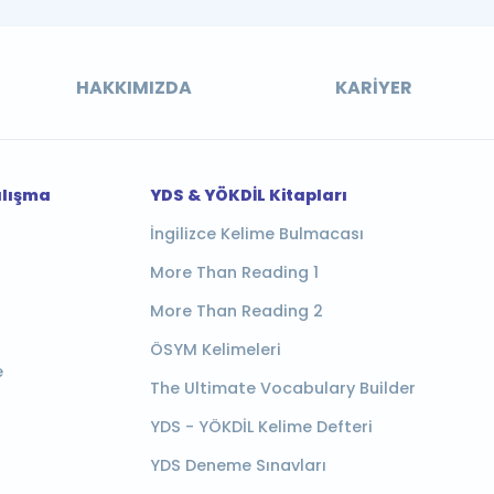
HAKKIMIZDA
KARIYER
alışma
YDS & YÖKDİL Kitapları
İngilizce Kelime Bulmacası
More Than Reading 1
More Than Reading 2
ÖSYM Kelimeleri
e
The Ultimate Vocabulary Builder
YDS - YÖKDİL Kelime Defteri
YDS Deneme Sınavları