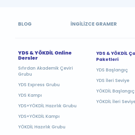
BLOG
İNGILIZCE GRAMER
YDS & YÖKDİL Online
YDS & YÖKDİL Ç
Dersler
Paketleri
Sıfırdan Akademik Çeviri
YDS Başlangıç
Grubu
YDS İleri Seviye
YDS Express Grubu
YÖKDİL Başlangıç
YDS Kampı
YÖKDİL İleri Seviy
YDS+YÖKDİL Hazırlık Grubu
YDS+YÖKDİL Kampı
YÖKDİL Hazırlık Grubu