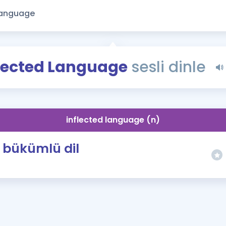
Kampanyalar
Eğitim ve Kitaplar
Blog
YDS - YÖKDİL Tüm S
lected Language
sesli dinle
İngilizce Gram
İngilizce Gramer
inflected language (n)
bükümlü dil