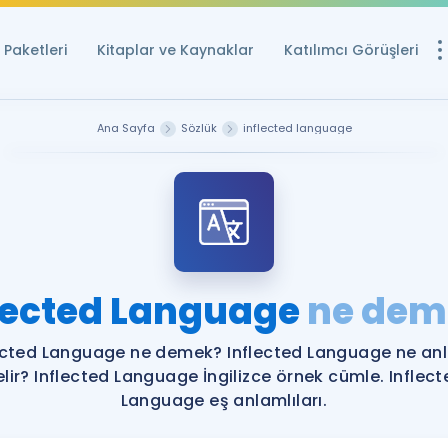
Paketleri
Kitaplar ve Kaynaklar
Katılımcı Görüşleri
Ücretsiz Kayna
Ana Sayfa
Sözlük
inflected language
YDS ve YÖKDİL içi
Sözlük
İngilizce Sınavları
Puan Hesapla
lected Language
ne dem
YDS ve YÖKDİL P
Remz
Rehberlik Aracı
ected Language ne demek? Inflected Language ne a
YDS ve YÖKDİL'e H
lir? Inflected Language İngilizce örnek cümle. Inflec
Language eş anlamlıları.
ÖSYM Sınav Ta
Tüm ÖSYM Sınavl