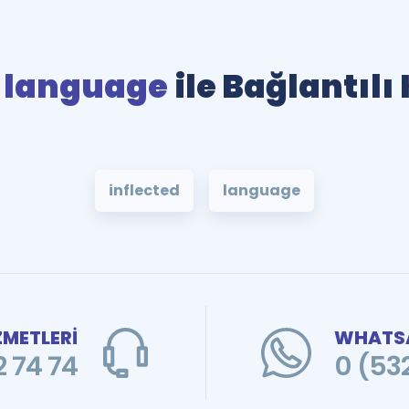
d language
ile Bağlantılı
inflected
language
ZMETLERİ
WHATSA
 74 74
0 (53