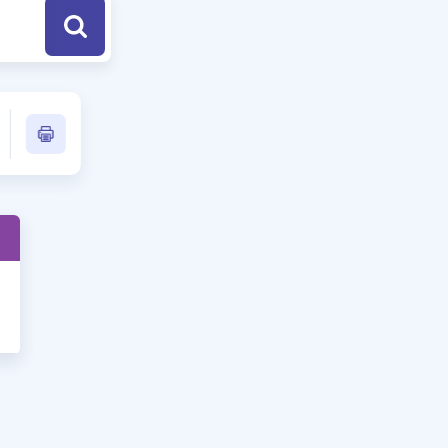
a Özel Fırsatlar
ınavlarla İlgili Haberler
er
 ve Konu Anlatımı