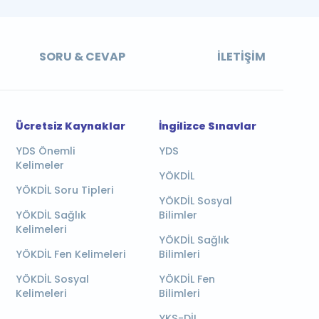
SORU & CEVAP
İLETIŞIM
Ücretsiz Kaynaklar
İngilizce Sınavlar
YDS Önemli
YDS
Kelimeler
YÖKDİL
YÖKDİL Soru Tipleri
YÖKDİL Sosyal
YÖKDİL Sağlık
Bilimler
Kelimeleri
YÖKDİL Sağlık
YÖKDİL Fen Kelimeleri
Bilimleri
YÖKDİL Sosyal
YÖKDİL Fen
Kelimeleri
Bilimleri
YKS-DİL