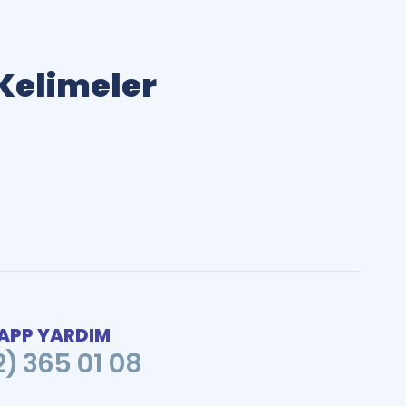
 Kelimeler
PP YARDIM
2) 365 01 08