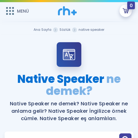
0
MENÜ
MENÜ
Üye Girişi
Ana Sayfa
Sözlük
native speaker
Online Dersler
Sepetin Şu An Boş.
Çalışma Paketleri
Remzi Hoca ile seni sınava hazırlayacak onlarca eğitim seni
bekliyor!
Kitaplar ve Kaynaklar
GİRİŞ YAP
Native Speaker
ne
Katılımcı Görüşleri
demek?
Şifremi Hatırlamıyorum
ÜYE DEĞİLİM
Faydalı Araçlar
Native Speaker ne demek? Native Speaker ne
anlama gelir? Native Speaker İngilizce örnek
Ücretsiz Kaynaklar
Blog
İngilizce Gramer
cümle. Native Speaker eş anlamlıları.
Hakkımızda
Kariyer
Sözlük
Soru & Cevap
İletişim