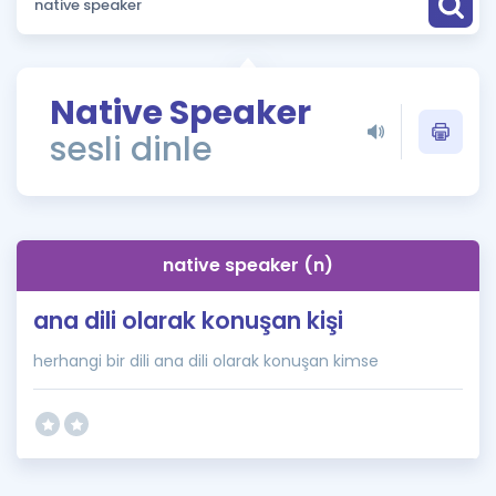
Puan Hesaplama
Rehberlik Aracı
Native Speaker
ÖSYM Sınav Takvimi
sesli dinle
Kampanyalar
Blog
native speaker (n)
İngilizce Gramer
ana dili olarak konuşan kişi
herhangi bir dili ana dili olarak konuşan kimse