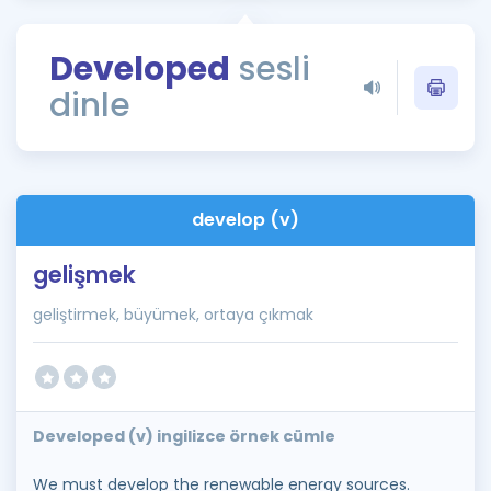
Puan Hesaplama
Developed
sesli
Rehberlik Aracı
dinle
ÖSYM Sınav Takvimi
Kampanyalar
Blog
develop (v)
İngilizce Gramer
gelişmek
geliştirmek, büyümek, ortaya çıkmak
Developed (v) ingilizce örnek cümle
We must develop the renewable energy sources.