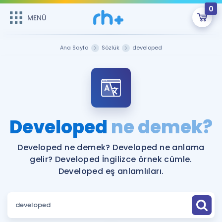
0
MENÜ
MENÜ
Üye Girişi
Ana Sayfa
Sözlük
developed
Online Dersler
Sepetin Şu An Boş.
Çalışma Paketleri
Remzi Hoca ile seni sınava hazırlayacak onlarca eğitim seni
bekliyor!
Kitaplar ve Kaynaklar
GİRİŞ YAP
Developed
ne demek?
Katılımcı Görüşleri
Şifremi Hatırlamıyorum
Developed ne demek? Developed ne anlama
gelir? Developed İngilizce örnek cümle.
ÜYE DEĞİLİM
Faydalı Araçlar
Developed eş anlamlıları.
Ücretsiz Kaynaklar
Blog
İngilizce Gramer
Hakkımızda
Kariyer
Sözlük
Soru & Cevap
İletişim