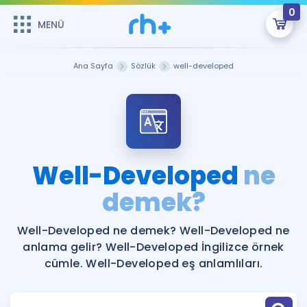
0
MENÜ
MENÜ
Üye Girişi
Ana Sayfa
Sözlük
well-developed
Online Dersler
Sepetin Şu An Boş.
Çalışma Paketleri
Remzi Hoca ile seni sınava hazırlayacak onlarca eğitim seni
bekliyor!
Kitaplar ve Kaynaklar
GİRİŞ YAP
Well-Developed
ne
Katılımcı Görüşleri
demek?
Şifremi Hatırlamıyorum
ÜYE DEĞİLİM
Faydalı Araçlar
Well-Developed ne demek? Well-Developed ne
anlama gelir? Well-Developed İngilizce örnek
Ücretsiz Kaynaklar
Blog
İngilizce Gramer
cümle. Well-Developed eş anlamlıları.
Hakkımızda
Kariyer
Sözlük
Soru & Cevap
İletişim