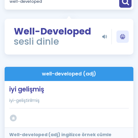
Puan Hesaplama
Rehberlik Aracı
Well-Developed
ÖSYM Sınav Takvimi
sesli dinle
Kampanyalar
Blog
well-developed (adj)
İngilizce Gramer
iyi gelişmiş
iyi-geliştirilmiş
Well-developed (adj) ingilizce örnek cümle