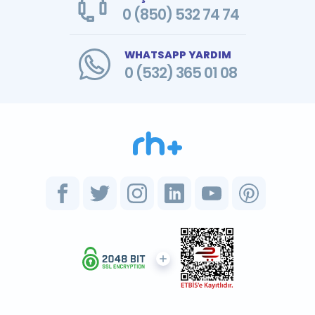
0 (850) 532 74 74
WHATSAPP YARDIM
0 (532) 365 01 08