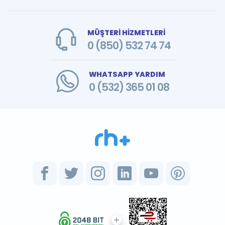
MÜŞTERİ HİZMETLERİ
0 (850) 532 74 74
WHATSAPP YARDIM
0 (532) 365 01 08