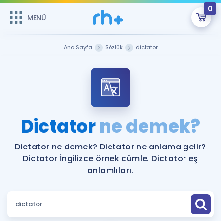
0
MENÜ
MENÜ
Üye Girişi
Ana Sayfa
Sözlük
dictator
Online Dersler
Sepetin Şu An Boş.
Çalışma Paketleri
Remzi Hoca ile seni sınava hazırlayacak onlarca eğitim seni
bekliyor!
Kitaplar ve Kaynaklar
GİRİŞ YAP
Dictator
ne demek?
Katılımcı Görüşleri
Şifremi Hatırlamıyorum
Dictator ne demek? Dictator ne anlama gelir?
Dictator İngilizce örnek cümle. Dictator eş
ÜYE DEĞİLİM
Faydalı Araçlar
anlamlıları.
Ücretsiz Kaynaklar
Blog
İngilizce Gramer
Hakkımızda
Kariyer
Sözlük
Soru & Cevap
İletişim