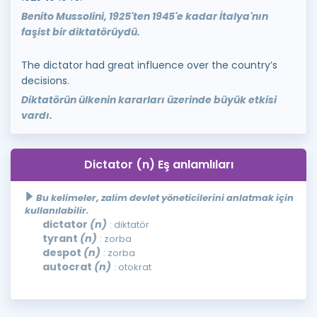
Benito Mussolini, 1925'ten 1945'e kadar İtalya'nın
faşist bir diktatörüydü.
The dictator had great influence over the country’s
decisions.
Diktatörün ülkenin kararları üzerinde büyük etkisi
vardı.
Dictator (n) Eş anlamlıları
Bu kelimeler, zalim devlet yöneticilerini anlatmak için
kullanılabilir.
dictator
(n)
: diktatör
tyrant
(n)
: zorba
despot
(n)
: zorba
autocrat
(n)
: otokrat