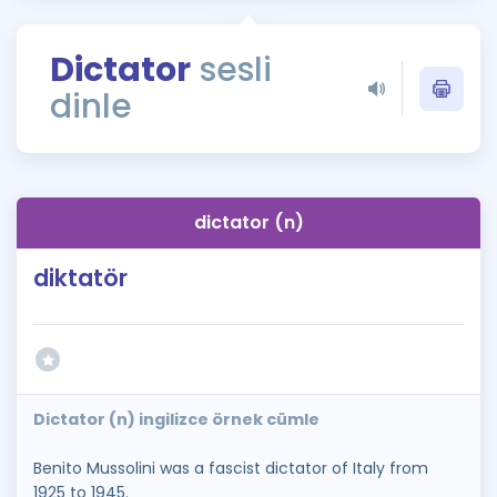
Puan Hesaplama
Dictator
sesli
Rehberlik Aracı
dinle
ÖSYM Sınav Takvimi
Kampanyalar
Blog
dictator (n)
İngilizce Gramer
diktatör
Dictator (n) ingilizce örnek cümle
Benito Mussolini was a fascist dictator of Italy from
1925 to 1945.