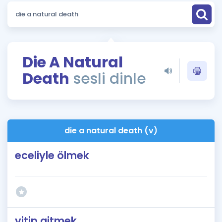
Puan Hesaplama
Rehberlik Aracı
ÖSYM Sınav Takvimi
Die A Natural
Death
sesli dinle
Kampanyalar
Blog
İngilizce Gramer
die a natural death (v)
eceliyle ölmek
yitip gitmek