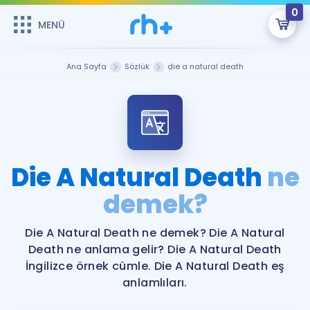
0
MENÜ
MENÜ
Üye Girişi
Ana Sayfa
Sözlük
die a natural death
Online Dersler
Sepetin Şu An Boş.
Çalışma Paketleri
Remzi Hoca ile seni sınava hazırlayacak onlarca eğitim seni
bekliyor!
Kitaplar ve Kaynaklar
GİRİŞ YAP
Die A Natural Death
ne
Katılımcı Görüşleri
demek?
Şifremi Hatırlamıyorum
ÜYE DEĞİLİM
Faydalı Araçlar
Die A Natural Death ne demek? Die A Natural
Death ne anlama gelir? Die A Natural Death
Ücretsiz Kaynaklar
Blog
İngilizce Gramer
İngilizce örnek cümle. Die A Natural Death eş
anlamlıları.
Hakkımızda
Kariyer
Sözlük
Soru & Cevap
İletişim