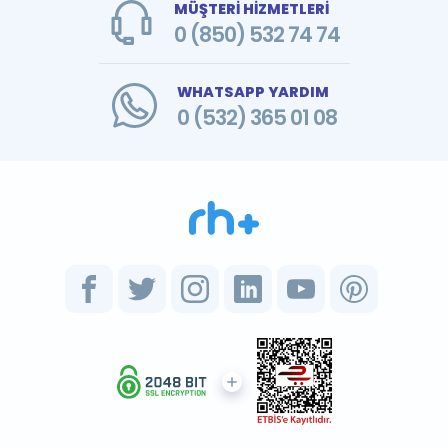
MÜŞTERİ HİZMETLERİ
0 (850) 532 74 74
WHATSAPP YARDIM
0 (532) 365 01 08