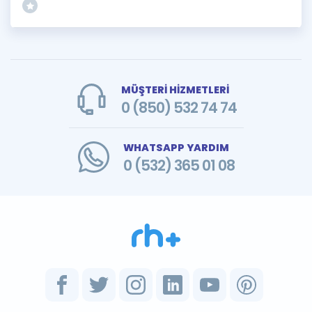
MÜŞTERİ HİZMETLERİ
0 (850) 532 74 74
WHATSAPP YARDIM
0 (532) 365 01 08