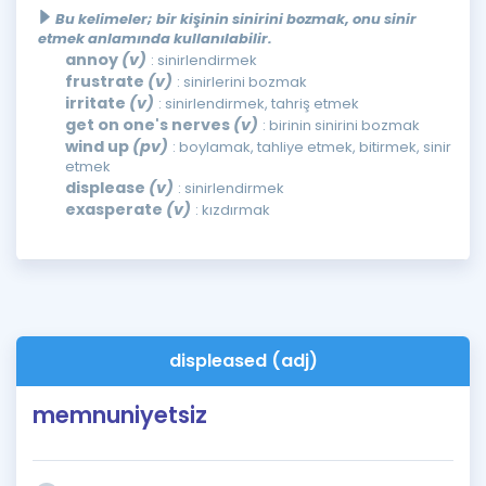
Bu kelimeler; bir kişinin sinirini bozmak, onu sinir
etmek anlamında kullanılabilir.
annoy
(v)
: sinirlendirmek
frustrate
(v)
: sinirlerini bozmak
irritate
(v)
: sinirlendirmek, tahriş etmek
get on one's nerves
(v)
: birinin sinirini bozmak
wind up
(pv)
: boylamak, tahliye etmek, bitirmek, sinir
etmek
displease
(v)
: sinirlendirmek
exasperate
(v)
: kızdırmak
displeased (adj)
memnuniyetsiz