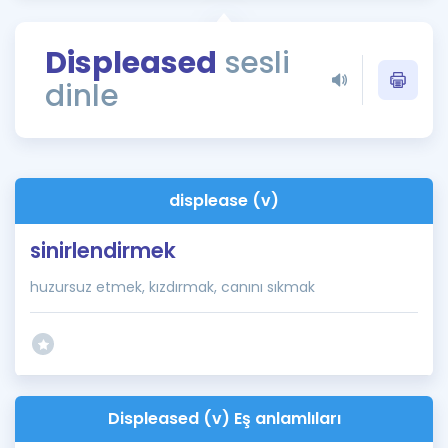
Puan Hesaplama
Displeased
sesli
Rehberlik Aracı
dinle
ÖSYM Sınav Takvimi
Kampanyalar
Blog
displease (v)
İngilizce Gramer
sinirlendirmek
huzursuz etmek, kızdırmak, canını sıkmak
Displeased (v) Eş anlamlıları