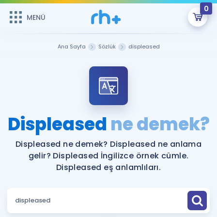
0
MENÜ
MENÜ
Üye Girişi
Ana Sayfa
Sözlük
displeased
Online Dersler
Sepetin Şu An Boş.
Çalışma Paketleri
Remzi Hoca ile seni sınava hazırlayacak onlarca eğitim seni
bekliyor!
Kitaplar ve Kaynaklar
GİRİŞ YAP
Displeased
ne demek?
Katılımcı Görüşleri
Şifremi Hatırlamıyorum
Displeased ne demek? Displeased ne anlama
gelir? Displeased İngilizce örnek cümle.
ÜYE DEĞİLİM
Faydalı Araçlar
Displeased eş anlamlıları.
Ücretsiz Kaynaklar
Blog
İngilizce Gramer
Hakkımızda
Kariyer
Sözlük
Soru & Cevap
İletişim