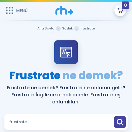
0
MENÜ
MENÜ
Üye Girişi
Ana Sayfa
Sözlük
frustrate
Online Dersler
Sepetin Şu An Boş.
Çalışma Paketleri
Remzi Hoca ile seni sınava hazırlayacak onlarca eğitim seni
bekliyor!
Kitaplar ve Kaynaklar
GİRİŞ YAP
Frustrate
ne demek?
Katılımcı Görüşleri
Şifremi Hatırlamıyorum
Frustrate ne demek? Frustrate ne anlama gelir?
Frustrate İngilizce örnek cümle. Frustrate eş
ÜYE DEĞİLİM
Faydalı Araçlar
anlamlıları.
Ücretsiz Kaynaklar
Blog
İngilizce Gramer
Hakkımızda
Kariyer
Sözlük
Soru & Cevap
İletişim