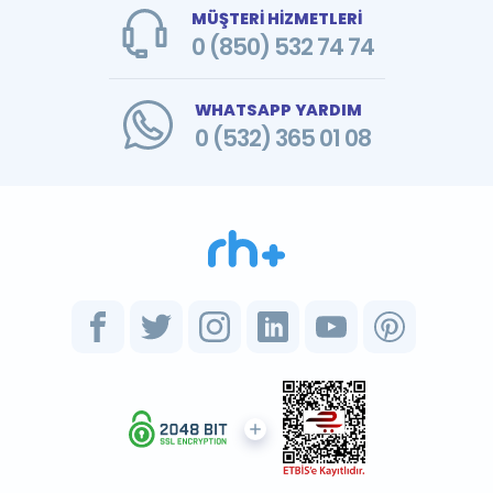
MÜŞTERİ HİZMETLERİ
0 (850) 532 74 74
WHATSAPP YARDIM
0 (532) 365 01 08