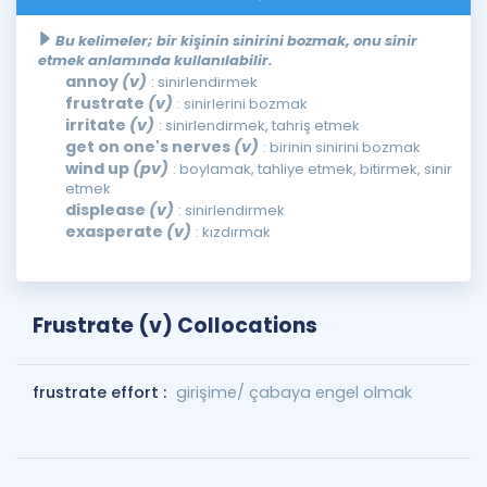
Bu kelimeler; bir kişinin sinirini bozmak, onu sinir
etmek anlamında kullanılabilir.
annoy
(v)
: sinirlendirmek
frustrate
(v)
: sinirlerini bozmak
irritate
(v)
: sinirlendirmek, tahriş etmek
get on one's nerves
(v)
: birinin sinirini bozmak
wind up
(pv)
: boylamak, tahliye etmek, bitirmek, sinir
etmek
displease
(v)
: sinirlendirmek
exasperate
(v)
: kızdırmak
Frustrate (v) Collocations
frustrate effort :
girişime/ çabaya engel olmak