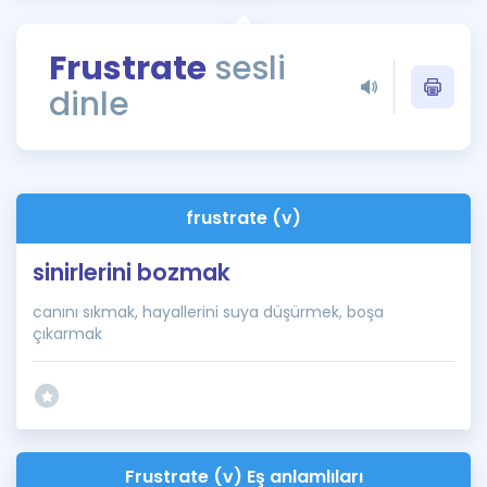
Puan Hesaplama
Frustrate
sesli
Rehberlik Aracı
dinle
ÖSYM Sınav Takvimi
Kampanyalar
Blog
frustrate (v)
İngilizce Gramer
sinirlerini bozmak
canını sıkmak, hayallerini suya düşürmek, boşa
çıkarmak
Frustrate (v) Eş anlamlıları