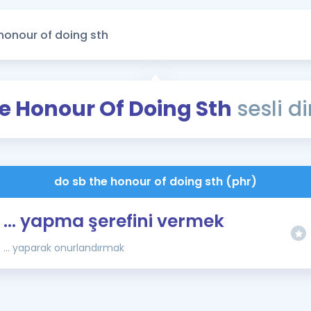
Kampanyalar
Eğitim ve Kitaplar
Blog
YDS - YÖKDİL Tüm S
e Honour Of Doing Sth
sesli di
İngilizce Gram
İngilizce Gramer
do sb the honour of doing sth (phr)
... yapma şerefini vermek
... yaparak onurlandırmak