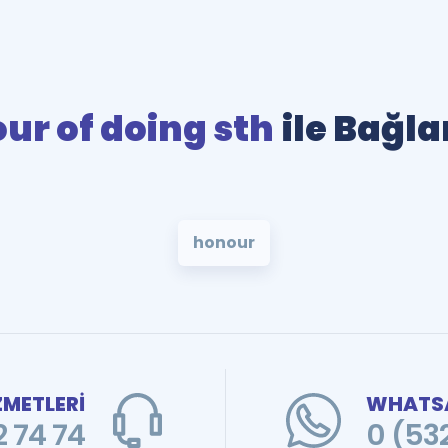
ur of doing sth
ile Bağla
honour
ZMETLERİ
WHATSA
 74 74
0 (53