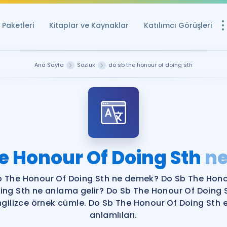
Paketleri
Kitaplar ve Kaynaklar
Katılımcı Görüşleri
Ücretsiz Kayna
Ana Sayfa
Sözlük
do sb the honour of doing sth
YDS ve YÖKDİL içi
Sözlük
İngilizce Sınavları
Puan Hesapla
e Honour Of Doing Sth
n
YDS ve YÖKDİL P
Remz
Rehberlik Aracı
b The Honour Of Doing Sth ne demek? Do Sb The Hono
YDS ve YÖKDİL'e H
ing Sth ne anlama gelir? Do Sb The Honour Of Doing 
ngilizce örnek cümle. Do Sb The Honour Of Doing Sth 
ÖSYM Sınav Ta
anlamlıları.
Tüm ÖSYM Sınavl