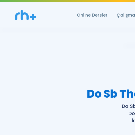
Online Dersler
Çalışma 
Do Sb Th
Do S
Do
İ