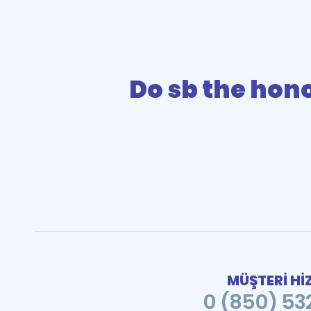
Do sb the hono
MÜŞTERİ Hİ
0 (850) 532