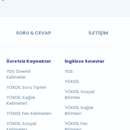
SORU & CEVAP
İLETIŞIM
Ücretsiz Kaynaklar
İngilizce Sınavlar
YDS Önemli
YDS
Kelimeler
YÖKDİL
YÖKDİL Soru Tipleri
YÖKDİL Sosyal
YÖKDİL Sağlık
Bilimler
Kelimeleri
YÖKDİL Sağlık
YÖKDİL Fen Kelimeleri
Bilimleri
YÖKDİL Sosyal
YÖKDİL Fen
Kelimeleri
Bilimleri