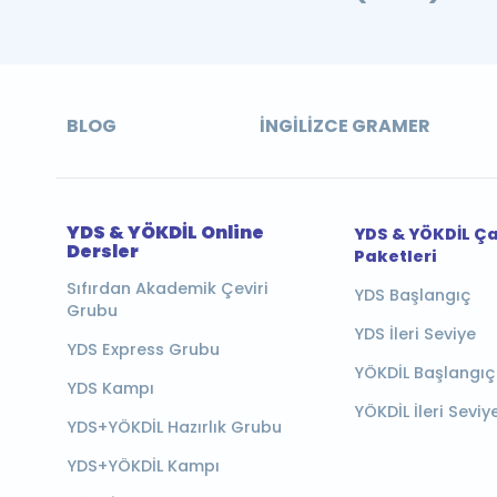
BLOG
İNGILIZCE GRAMER
YDS & YÖKDİL Online
YDS & YÖKDİL Ç
Dersler
Paketleri
Sıfırdan Akademik Çeviri
YDS Başlangıç
Grubu
YDS İleri Seviye
YDS Express Grubu
YÖKDİL Başlangıç
YDS Kampı
YÖKDİL İleri Seviy
YDS+YÖKDİL Hazırlık Grubu
YDS+YÖKDİL Kampı