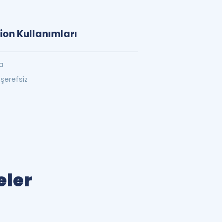
ion Kullanımları
na
şerefsiz
eler