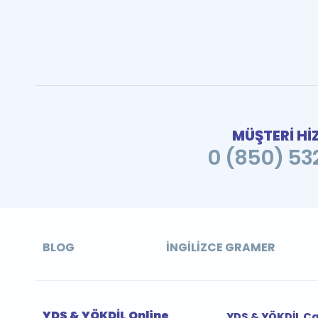
MÜŞTERİ Hİ
0 (850) 532
BLOG
İNGILIZCE GRAMER
YDS & YÖKDİL Online
YDS & YÖKDİL Ç