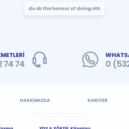
do sb the honour of doing sth
ZMETLERİ
WHATSA
 74 74
0 (53
HAKKIMIZDA
KARIYER
alışma
YDS & YÖKDİL Kitapları