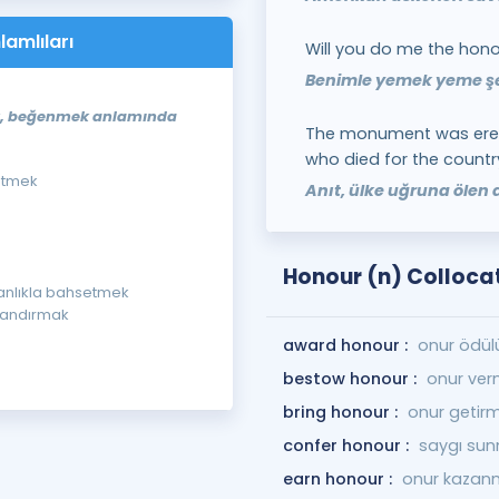
lamlıları
Will you do me the hono
Benimle yemek yeme şer
ek, beğenmek anlamında
The monument was erect
who died for the countr
 etmek
Anıt, ülke uğruna ölen a
Honour (n) Colloca
ranlıkla bahsetmek
landırmak
award honour :
onur ödül
bestow honour :
onur ve
bring honour :
onur getir
confer honour :
saygı su
earn honour :
onur kazan