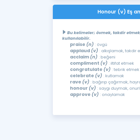
Honour (v) Eş an
Bu kelimeler; övmek, takdir etm
kullanılabilir.
praise
(n)
: övgü
applaud
(v)
: alkışlamak, takdir
acclaim
(n)
: beğeni
compliment
(v)
: iltifat etmek
congratulate
(v)
: tebrik etmek
celebrate
(v)
: kutlamak
rave
(v)
: bağırıp çağırmak, hay
honour
(v)
: saygı duymak, onur
approve
(v)
: onaylamak