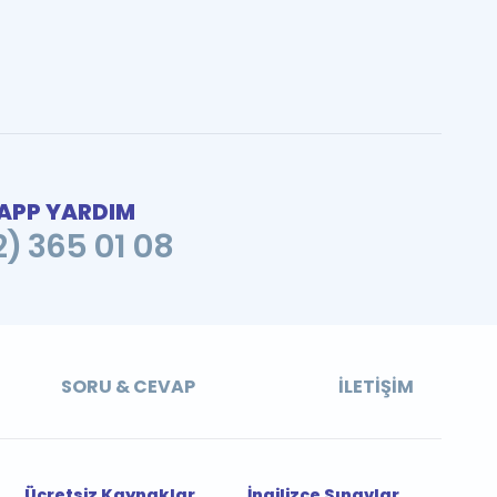
PP YARDIM
2) 365 01 08
SORU & CEVAP
İLETIŞIM
Ücretsiz Kaynaklar
İngilizce Sınavlar