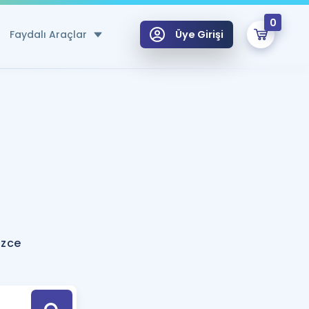
0
Faydalı Araçlar
Üye Girişi
klar
n Ücretsiz Kaynaklar
 için Özel Sözlük
Sepetin Şu An Boş.
ma
uan Hesaplama Aracı
i Hoca ile seni sınava hazırlayacak onlarca eğitim seni bekliyor!
Şifremi Hatırlamıyorum
GİRİŞ YAP
izce
azırlananlar için Öneriler
kvimi
ÜYE DEĞİLİM
arı Tek Takvimde