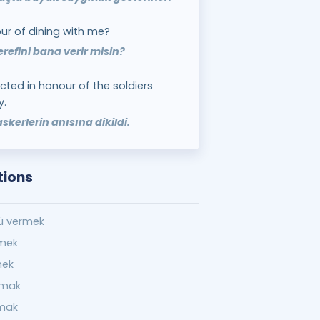
ur of dining with me?
efini bana verir misin?
ed in honour of the soldiers
y.
skerlerin anısına dikildi.
tions
ü vermek
rmek
mek
nmak
mak