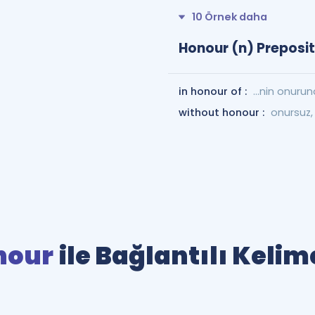
10 Örnek daha
Honour (n) Preposit
in honour of :
...nin onuru
without honour :
onursuz, 
nour
ile Bağlantılı Kelim