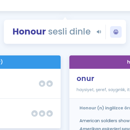
Kampanyalar
Eğitim ve Kitaplar
Blog
Honour
sesli dinle
YDS - YÖKDİL Tüm S
İngilizce Gram
İngilizce Gramer
v)
h
onur
haysiyet, şeref, saygınlık, i
Honour (n) ingilizce ö
American soldiers show 
Amerikan askerleri sava