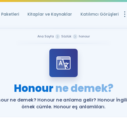
Paketleri
Kitaplar ve Kaynaklar
Katılımcı Görüşleri
Ücretsiz Kayna
Ana Sayfa
Sözlük
honour
YDS ve YÖKDİL içi
Sözlük
İngilizce Sınavları
Puan Hesapla
Honour
ne demek?
YDS ve YÖKDİL P
Remz
Rehberlik Aracı
our ne demek? Honour ne anlama gelir? Honour İngil
YDS ve YÖKDİL'e H
örnek cümle. Honour eş anlamlıları.
ÖSYM Sınav Ta
Tüm ÖSYM Sınavl