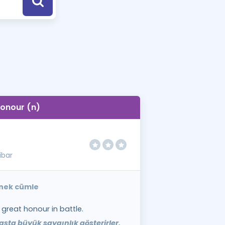
a Özel Fırsatlar
ınavlarla İlgili Haberler
er
 ve Konu Anlatımı
onour (n)
tibar
rnek cümle
great honour in battle.
şta büyük saygınlık gösterirler.