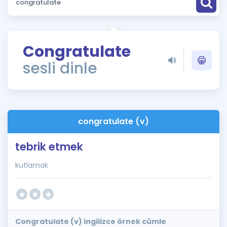
Puan Hesaplama
Rehberlik Aracı
Congratulate
ÖSYM Sınav Takvimi
sesli dinle
Kampanyalar
Blog
congratulate (v)
İngilizce Gramer
tebrik etmek
kutlamak
Congratulate (v) ingilizce örnek cümle