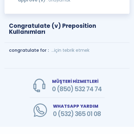
approve
(v)
: onaylamak
Congratulate (v) Preposition
Kullanımları
congratulate for :
...için tebrik etmek
MÜŞTERİ HİZMETLERİ
0 (850) 532 74 74
WHATSAPP YARDIM
0 (532) 365 01 08