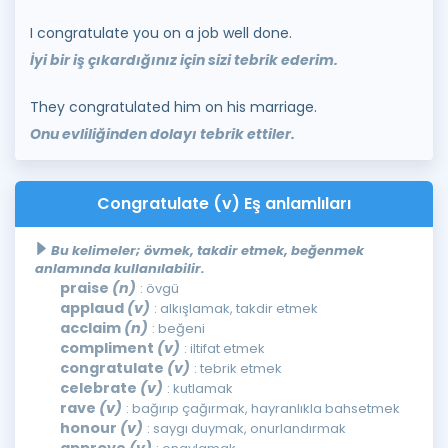
I congratulate you on a job well done.
İyi bir iş çıkardığınız için sizi tebrik ederim.
They congratulated him on his marriage.
Onu evliliğinden dolayı tebrik ettiler.
Congratulate (v) Eş anlamlıları
Bu kelimeler; övmek, takdir etmek, beğenmek
anlamında kullanılabilir.
praise
(n)
: övgü
applaud
(v)
: alkışlamak, takdir etmek
acclaim
(n)
: beğeni
compliment
(v)
: iltifat etmek
congratulate
(v)
: tebrik etmek
celebrate
(v)
: kutlamak
rave
(v)
: bağırıp çağırmak, hayranlıkla bahsetmek
honour
(v)
: saygı duymak, onurlandırmak