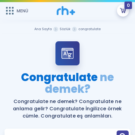
0
MENÜ
MENÜ
Üye Girişi
Ana Sayfa
Sözlük
congratulate
Online Dersler
Sepetin Şu An Boş.
Çalışma Paketleri
Remzi Hoca ile seni sınava hazırlayacak onlarca eğitim seni
bekliyor!
Kitaplar ve Kaynaklar
GİRİŞ YAP
Congratulate
ne
Katılımcı Görüşleri
demek?
Şifremi Hatırlamıyorum
ÜYE DEĞİLİM
Faydalı Araçlar
Congratulate ne demek? Congratulate ne
anlama gelir? Congratulate İngilizce örnek
Ücretsiz Kaynaklar
Blog
İngilizce Gramer
cümle. Congratulate eş anlamlıları.
Hakkımızda
Kariyer
Sözlük
Soru & Cevap
İletişim