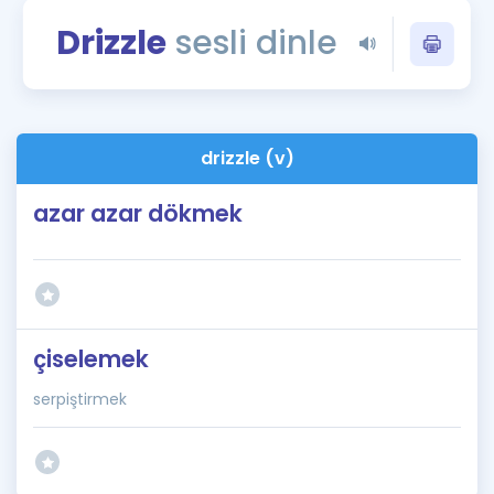
Puan Hesaplama
Drizzle
sesli dinle
Rehberlik Aracı
ÖSYM Sınav Takvimi
drizzle (v)
Kampanyalar
azar azar dökmek
Blog
İngilizce Gramer
çiselemek
serpiştirmek