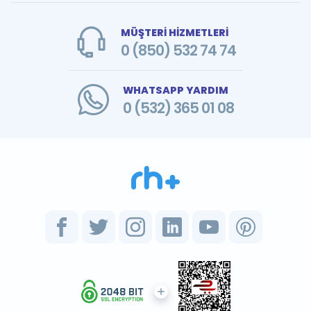
MÜŞTERİ HİZMETLERİ
0 (850) 532 74 74
WHATSAPP YARDIM
0 (532) 365 01 08