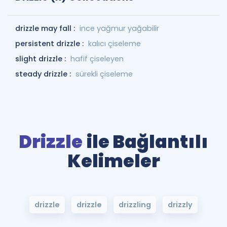
drizzle may fall :
ince yağmur yağabilir
persistent drizzle :
kalıcı çiseleme
slight drizzle :
hafif çiseleyen
steady drizzle :
sürekli çiseleme
Drizzle
ile Bağlantılı
Kelimeler
drizzle
drizzle
drizzling
drizzly