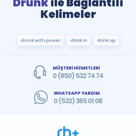
Drunk
ile Bağlantılı
Kelimeler
drunk with power
drink in
drink up
MÜŞTERİ HİZMETLERİ
0 (850) 532 74 74
WHATSAPP YARDIM
0 (532) 365 01 08