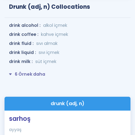
Drunk (adj, n) Collocations
drink alcohol :
alkol içmek
drink coffee :
kahve içmek
drink fluid :
sıvı almak
drink liquid :
sıvı içmek
drink milk :
süt içmek
6 Örnek daha
drunk (adj, n)
sarhoş
ayyaş