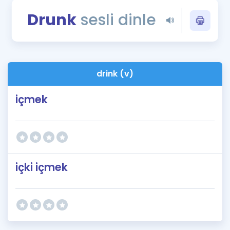
Puan Hesaplama
Drunk
sesli dinle
Rehberlik Aracı
ÖSYM Sınav Takvimi
drink (v)
Kampanyalar
içmek
Blog
İngilizce Gramer
içki içmek