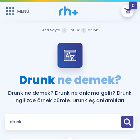
0
MENÜ
MENÜ
Üye Girişi
Ana Sayfa
Sözlük
drunk
Online Dersler
Sepetin Şu An Boş.
Çalışma Paketleri
Remzi Hoca ile seni sınava hazırlayacak onlarca eğitim seni
bekliyor!
Kitaplar ve Kaynaklar
GİRİŞ YAP
Drunk
ne demek?
Katılımcı Görüşleri
Şifremi Hatırlamıyorum
Drunk ne demek? Drunk ne anlama gelir? Drunk
İngilizce örnek cümle. Drunk eş anlamlıları.
ÜYE DEĞİLİM
Faydalı Araçlar
Ücretsiz Kaynaklar
Blog
İngilizce Gramer
Hakkımızda
Kariyer
Sözlük
Soru & Cevap
İletişim