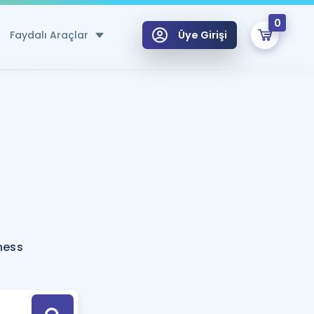
0
Faydalı Araçlar
Üye Girişi
klar
n Ücretsiz Kaynaklar
 için Özel Sözlük
Sepetin Şu An Boş.
ma
uan Hesaplama Aracı
i Hoca ile seni sınava hazırlayacak onlarca eğitim seni bekliyor!
Şifremi Hatırlamıyorum
GİRİŞ YAP
ness
azırlananlar için Öneriler
kvimi
ÜYE DEĞİLİM
arı Tek Takvimde