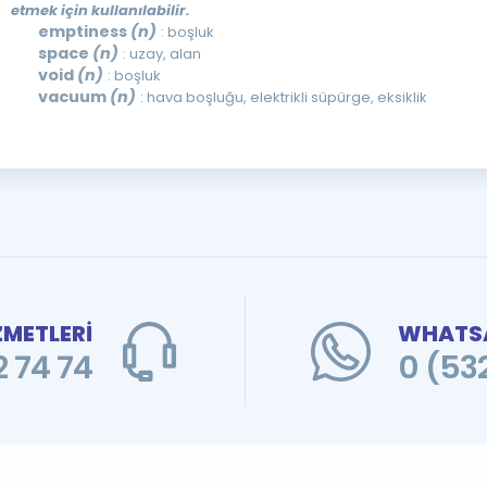
etmek için kullanılabilir.
emptiness
(n)
: boşluk
space
(n)
: uzay, alan
void
(n)
: boşluk
vacuum
(n)
: hava boşluğu, elektrikli süpürge, eksiklik
ZMETLERİ
WHATSA
 74 74
0 (53