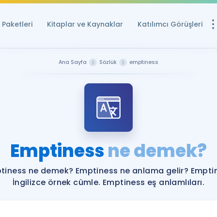
Paketleri
Kitaplar ve Kaynaklar
Katılımcı Görüşleri
Ücretsiz Kayna
Ana Sayfa
Sözlük
emptiness
YDS ve YÖKDİL içi
Sözlük
İngilizce Sınavları
Puan Hesapla
Emptiness
ne demek?
YDS ve YÖKDİL P
Remz
Rehberlik Aracı
tiness ne demek? Emptiness ne anlama gelir? Empti
YDS ve YÖKDİL'e H
İngilizce örnek cümle. Emptiness eş anlamlıları.
ÖSYM Sınav Ta
Tüm ÖSYM Sınavl