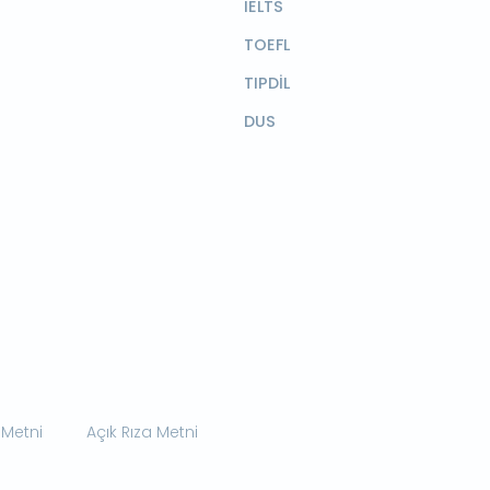
IELTS
TOEFL
TIPDİL
DUS
 Metni
Açık Rıza Metni