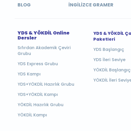
BLOG
İNGILIZCE GRAMER
YDS & YÖKDİL Online
YDS & YÖKDİL Ç
Dersler
Paketleri
Sıfırdan Akademik Çeviri
YDS Başlangıç
Grubu
YDS İleri Seviye
YDS Express Grubu
YÖKDİL Başlangıç
YDS Kampı
YÖKDİL İleri Seviy
YDS+YÖKDİL Hazırlık Grubu
YDS+YÖKDİL Kampı
YÖKDİL Hazırlık Grubu
YÖKDİL Kampı