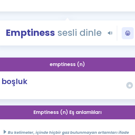
Kampanyalar
Eğitim ve Kitaplar
Blog
Emptiness
sesli dinle
YDS - YÖKDİL Tüm S
İngilizce Gram
İngilizce Gramer
emptiness (n)
boşluk
Emptiness (n) Eş anlamlıları
Bu kelimeler, içinde hiçbir gaz bulunmayan ortamları ifade